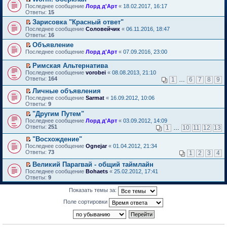
о
П
к
Последнее сообщение
Лорд д'Арт
«
18.02.2017, 16:17
м
е
п
Ответы:
15
у
р
е
Зарисовка "Красный ответ"
н
е
р
П
е
Последнее сообщение
й
Соловейчик
«
06.11.2016, 18:47
в
е
п
Ответы:
т
16
о
р
р
и
м
Объявление
е
о
к
у
П
Последнее сообщение
й
Лорд д'Арт
«
07.09.2016, 23:00
ч
п
н
е
т
и
е
е
р
и
т
Римская Альтернатива
р
п
е
к
а
П
в
р
Последнее сообщение
vorobei
«
08.08.2013, 21:10
й
п
н
е
о
о
Ответы:
164
1
…
6
7
8
9
т
е
н
р
м
ч
и
р
о
е
у
и
Личные объявления
к
в
м
й
н
т
П
Последнее сообщение
Sarmat
«
16.09.2012, 10:06
п
о
у
т
е
а
е
Ответы:
9
е
м
с
и
п
н
р
р
у
"Другим Путем"
о
к
р
н
е
в
н
П
о
п
о
Последнее сообщение
о
й
Лорд д'Арт
«
03.09.2012, 14:09
о
е
е
б
е
ч
Ответы:
м
т
251
1
…
10
11
12
13
м
п
р
щ
р
и
у
и
у
р
е
е
в
т
"Восхождение"
с
к
н
о
й
н
о
а
П
о
п
Последнее сообщение
Ognejar
«
01.04.2012, 21:34
е
ч
т
и
м
н
е
о
е
Ответы:
73
1
2
3
4
п
и
и
ю
у
н
р
б
р
р
т
к
н
о
е
щ
в
Великий Парагвай - общий таймлайн
о
а
п
е
м
й
е
о
П
Последнее сообщение
Bohaets
«
25.02.2012, 17:41
ч
н
е
п
у
т
н
м
е
Ответы:
9
и
н
р
р
с
и
и
у
р
т
о
в
о
о
к
ю
н
е
а
Показать темы за:
м
о
ч
о
п
е
й
н
у
м
и
б
е
п
т
Поле сортировки
н
с
у
т
щ
р
р
и
о
о
н
а
е
в
о
к
м
о
е
н
н
о
ч
п
у
б
п
н
и
м
и
е
с