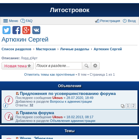
Литостровок
Меню
FAQ
Регистрация
Вход
Артюхин Сергей
Список разделов
Мастерская
Личные разделы
Артюхин Сергей
Описание:
Лорд д'Арт
Новая тема
Отметить темы как прочтённые
• 8 тем • Страница 1 из 1
Объявления
Предложения по усовершенствованию форума
П
Последнее сообщение
Uksus
«
28.07.2020, 18:49
е
Добавлено в разделе
Вопросы к администрации
р
Ответы:
32
1
2
е
й
Правила форума
т
П
Последнее сообщение
Uksus
«
18.02.2013, 08:17
и
е
Добавлено в разделе
Объявления администрации
к
р
п
е
е
Темы
й
р
т
в
Worm. Эберклан
и