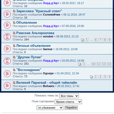
о
П
к
Последнее сообщение
Лорд д'Арт
«
18.02.2017, 16:17
м
е
п
Ответы:
15
у
р
е
Зарисовка "Красный ответ"
н
е
р
П
е
Последнее сообщение
й
Соловейчик
«
06.11.2016, 18:47
в
е
п
Ответы:
т
16
о
р
р
и
м
Объявление
е
о
к
у
П
Последнее сообщение
й
Лорд д'Арт
«
07.09.2016, 23:00
ч
п
н
е
т
и
е
е
р
и
т
Римская Альтернатива
р
п
е
к
а
П
в
р
Последнее сообщение
vorobei
«
08.08.2013, 21:10
й
п
н
е
о
о
Ответы:
164
1
…
6
7
8
9
т
е
н
р
м
ч
и
р
о
е
у
и
Личные объявления
к
в
м
й
н
т
П
Последнее сообщение
Sarmat
«
16.09.2012, 10:06
п
о
у
т
е
а
е
Ответы:
9
е
м
с
и
п
н
р
р
у
"Другим Путем"
о
к
р
н
е
в
н
П
о
п
о
Последнее сообщение
о
й
Лорд д'Арт
«
03.09.2012, 14:09
о
е
е
б
е
ч
Ответы:
м
т
251
1
…
10
11
12
13
м
п
р
щ
р
и
у
и
у
р
е
е
в
т
"Восхождение"
с
к
н
о
й
н
о
а
П
о
п
Последнее сообщение
Ognejar
«
01.04.2012, 21:34
е
ч
т
и
м
н
е
о
е
Ответы:
73
1
2
3
4
п
и
и
ю
у
н
р
б
р
р
т
к
н
о
е
щ
в
Великий Парагвай - общий таймлайн
о
а
п
е
м
й
е
о
П
Последнее сообщение
Bohaets
«
25.02.2012, 17:41
ч
н
е
п
у
т
н
м
е
Ответы:
9
и
н
р
р
с
и
и
у
р
т
о
в
о
о
к
ю
н
е
а
Показать темы за:
м
о
ч
о
п
е
й
н
у
м
и
б
е
п
т
Поле сортировки
н
с
у
т
щ
р
р
и
о
о
н
а
е
в
о
к
м
о
е
н
н
о
ч
п
у
б
п
н
и
м
и
е
с