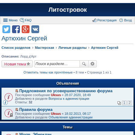
Литостровок
Меню
FAQ
Регистрация
Вход
Артюхин Сергей
Список разделов
Мастерская
Личные разделы
Артюхин Сергей
Описание:
Лорд д'Арт
Новая тема
Отметить темы как прочтённые
• 8 тем • Страница 1 из 1
Объявления
Предложения по усовершенствованию форума
П
Последнее сообщение
Uksus
«
28.07.2020, 18:49
е
Добавлено в разделе
Вопросы к администрации
р
Ответы:
32
1
2
е
й
Правила форума
т
П
Последнее сообщение
Uksus
«
18.02.2013, 08:17
и
е
Добавлено в разделе
Объявления администрации
к
р
п
е
е
Темы
й
р
т
в
Worm. Эберклан
и