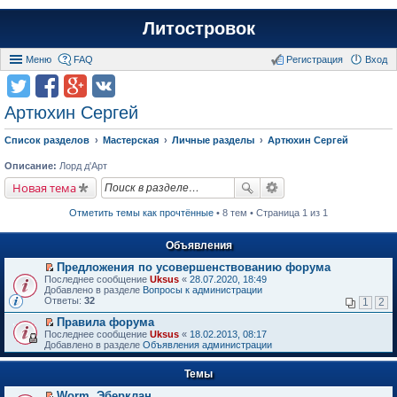
Литостровок
Меню
FAQ
Регистрация
Вход
Артюхин Сергей
Список разделов
Мастерская
Личные разделы
Артюхин Сергей
Описание:
Лорд д'Арт
Новая тема
Отметить темы как прочтённые
• 8 тем • Страница 1 из 1
Объявления
Предложения по усовершенствованию форума
П
Последнее сообщение
Uksus
«
28.07.2020, 18:49
е
Добавлено в разделе
Вопросы к администрации
р
Ответы:
32
1
2
е
й
Правила форума
т
П
Последнее сообщение
Uksus
«
18.02.2013, 08:17
и
е
Добавлено в разделе
Объявления администрации
к
р
п
е
е
Темы
й
р
т
в
Worm. Эберклан
и