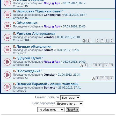
о
П
к
Последнее сообщение
Лорд д'Арт
«
18.02.2017, 16:17
м
е
п
Ответы:
15
у
р
е
Зарисовка "Красный ответ"
н
е
р
П
е
Последнее сообщение
й
Соловейчик
«
06.11.2016, 18:47
в
е
п
Ответы:
т
16
о
р
р
и
м
Объявление
е
о
к
у
П
Последнее сообщение
й
Лорд д'Арт
«
07.09.2016, 23:00
ч
п
н
е
т
и
е
е
р
и
т
Римская Альтернатива
р
п
е
к
а
П
в
р
Последнее сообщение
vorobei
«
08.08.2013, 21:10
й
п
н
е
о
о
Ответы:
164
1
…
6
7
8
9
т
е
н
р
м
ч
и
р
о
е
у
и
Личные объявления
к
в
м
й
н
т
П
Последнее сообщение
Sarmat
«
16.09.2012, 10:06
п
о
у
т
е
а
е
Ответы:
9
е
м
с
и
п
н
р
р
у
"Другим Путем"
о
к
р
н
е
в
н
П
о
п
о
Последнее сообщение
о
й
Лорд д'Арт
«
03.09.2012, 14:09
о
е
е
б
е
ч
Ответы:
м
т
251
1
…
10
11
12
13
м
п
р
щ
р
и
у
и
у
р
е
е
в
т
"Восхождение"
с
к
н
о
й
н
о
а
П
о
п
Последнее сообщение
Ognejar
«
01.04.2012, 21:34
е
ч
т
и
м
н
е
о
е
Ответы:
73
1
2
3
4
п
и
и
ю
у
н
р
б
р
р
т
к
н
о
е
щ
в
Великий Парагвай - общий таймлайн
о
а
п
е
м
й
е
о
П
Последнее сообщение
Bohaets
«
25.02.2012, 17:41
ч
н
е
п
у
т
н
м
е
Ответы:
9
и
н
р
р
с
и
и
у
р
т
о
в
о
о
к
ю
н
е
а
Показать темы за:
м
о
ч
о
п
е
й
н
у
м
и
б
е
п
т
Поле сортировки
н
с
у
т
щ
р
р
и
о
о
н
а
е
в
о
к
м
о
е
н
н
о
ч
п
у
б
п
н
и
м
и
е
с