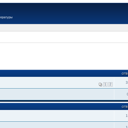
тературы
ОТВ
3
1
2
ОТВ
1
1