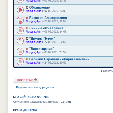
Лорд д'Арт
» 07.08.2014, 13:35
р
й
у
е
в
т
н
р
о
Объявление
и
е
е
м
П
к
Лорд д'Арт
» 07.09.2016, 23:00
п
й
у
е
п
р
т
н
р
е
Римская Альтернатива
о
и
е
е
р
П
ч
к
Лорд д'Арт
» 28.09.2012, 11:02
п
й
в
е
и
п
р
т
о
р
т
е
Личные объявления
о
и
м
е
а
р
П
ч
к
Лорд д'Арт
» 03.09.2012, 14:08
у
й
н
в
е
и
п
н
т
н
о
р
т
е
е
"Другим Путем"
и
о
м
е
а
р
п
П
к
Лорд д'Арт
м
» 27.03.2011, 17:58
у
й
н
в
р
е
п
у
н
т
н
о
о
р
е
с
е
"Восхождение"
и
о
м
ч
е
р
о
п
П
к
Лорд д'Арт
м
» 08.02.2011, 23:59
у
и
й
в
о
р
е
п
у
н
т
т
о
б
о
р
е
с
е
Великий Парагвай - общий таймлайн
а
и
м
щ
ч
е
р
о
п
П
н
к
Лорд д'Арт
» 24.02.2012, 20:50
у
е
и
й
в
о
р
е
н
п
н
н
т
т
о
б
о
р
о
е
е
и
а
и
м
щ
ч
е
Показать
м
р
п
ю
н
к
у
е
и
й
у
в
р
н
п
н
н
т
т
с
о
о
о
е
Новая тема
е
и
а
и
о
м
ч
м
р
п
ю
н
к
о
у
и
у
в
р
н
п
б
н
т
Вернуться к списку разделов
с
о
о
о
е
щ
е
а
о
м
ч
м
р
е
п
н
о
у
и
у
в
н
р
н
б
н
КТО СЕЙЧАС НА ФОРУМЕ
т
с
о
и
о
о
щ
е
а
о
м
ю
ч
Сейчас этот раздел просматривают: 21 гость
м
е
п
н
о
у
и
у
н
р
н
б
н
т
с
и
о
о
щ
ПРАВА ДОСТУПА
е
а
о
ю
ч
м
е