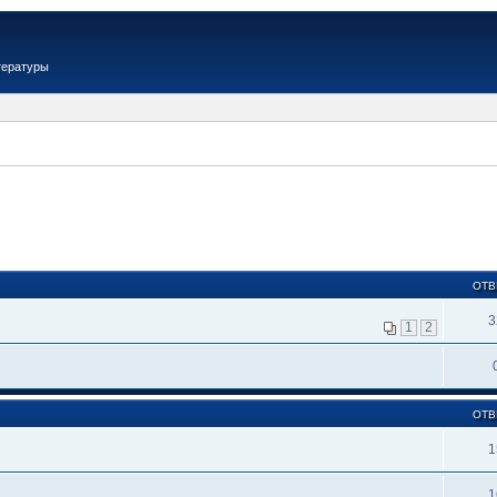
тературы
ОТВ
3
1
2
ОТВ
1
1