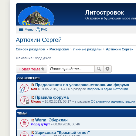
Литостровок
Островок в бушующем море ли
Меню
FAQ
Артюхин Сергей
Список разделов
Мастерская
Личные разделы
Артюхин Сергей
Описание:
Лорд д'Арт
Новая тема
ОБЪЯВЛЕНИЯ
Предложения по усовершенствованию форума
П
Nail
» 01.05.2015, 14:41 » в разделе
Вопросы к администрации
е
р
Правила форума
е
П
Uksus
» 18.02.2013, 08:17 » в разделе
Объявления администрации
й
е
т
р
и
е
ТЕМЫ
к
й
п
т
Worm. Эберклан
е
и
П
Лорд д'Арт
» 08.09.2016, 00:46
р
к
е
в
п
р
о
Зарисовка "Красный ответ"
е
е
м
П