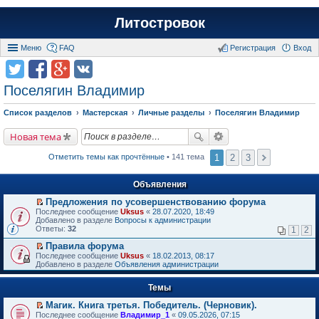
Литостровок
Меню
FAQ
Регистрация
Вход
Поселягин Владимир
Список разделов
Мастерская
Личные разделы
Поселягин Владимир
Новая тема
1
2
3
Отметить темы как прочтённые
• 141 тема
Объявления
Предложения по усовершенствованию форума
П
Последнее сообщение
Uksus
«
28.07.2020, 18:49
е
Добавлено в разделе
Вопросы к администрации
р
Ответы:
32
1
2
е
й
Правила форума
т
П
Последнее сообщение
Uksus
«
18.02.2013, 08:17
и
е
Добавлено в разделе
Объявления администрации
к
р
п
е
е
Темы
й
р
т
в
Магик. Книга третья. Победитель. (Черновик).
и
о
П
к
Последнее сообщение
Владимир_1
«
09.05.2026, 07:15