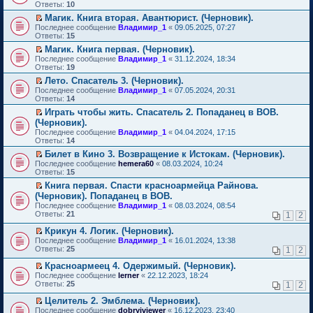
м
е
п
Ответы:
10
у
р
е
Магик. Книга вторая. Авантюрист. (Черновик).
н
е
р
П
е
Последнее сообщение
й
Владимир_1
«
09.05.2025, 07:27
в
е
п
Ответы:
т
15
о
р
р
и
м
Магик. Книга первая. (Черновик).
е
о
к
у
П
Последнее сообщение
й
Владимир_1
«
31.12.2024, 18:34
ч
п
н
е
Ответы:
т
19
и
е
е
р
и
т
р
п
Лето. Спасатель 3. (Черновик).
е
к
а
в
р
П
Последнее сообщение
й
Владимир_1
«
07.05.2024, 20:31
п
н
о
о
е
Ответы:
т
14
е
н
м
ч
р
и
р
о
у
Играть чтобы жить. Спасатель 2. Попаданец в ВОВ.
и
е
к
в
м
н
П
т
(Черновик).
й
п
о
у
е
е
а
т
Последнее сообщение
е
Владимир_1
«
04.04.2024, 17:15
м
с
п
р
н
и
Ответы:
р
14
у
о
р
е
н
к
в
н
о
о
й
Билет в Кино 3. Возвращение к Истокам. (Черновик).
о
п
о
е
б
ч
т
П
м
Последнее сообщение
е
hemera60
«
08.03.2024, 10:24
м
п
щ
и
и
е
у
Ответы:
р
15
у
р
е
т
к
р
с
в
н
о
Книга первая. Спасти красноармейца Райнова.
н
а
п
е
о
о
е
ч
П
и
(Черновик). Попаданец в ВОВ.
н
е
й
о
м
п
и
е
ю
н
р
т
б
Последнее сообщение
у
Владимир_1
«
08.03.2024, 08:54
р
т
р
о
в
и
щ
Ответы:
н
21
1
2
о
а
е
м
о
к
е
е
ч
н
й
у
м
п
н
Крикун 4. Логик. (Черновик).
п
и
н
т
с
у
е
и
П
р
Последнее сообщение
Владимир_1
«
16.01.2024, 13:38
т
о
и
о
н
р
ю
е
о
Ответы:
25
а
1
2
м
к
о
е
в
р
ч
н
у
п
б
п
о
е
и
Красноармеец 4. Одержимый. (Черновик).
н
с
е
щ
р
м
й
т
П
о
Последнее сообщение
lerner
«
22.12.2023, 18:24
о
р
е
о
у
т
а
е
м
Ответы:
25
1
2
о
в
н
ч
н
и
н
р
у
б
о
и
и
е
к
н
е
с
Целитель 2. Эмблема. (Черновик).
щ
м
ю
т
п
п
о
й
о
П
Последнее сообщение
е
у
dobryiviewer
«
16.12.2023, 23:40
а
р