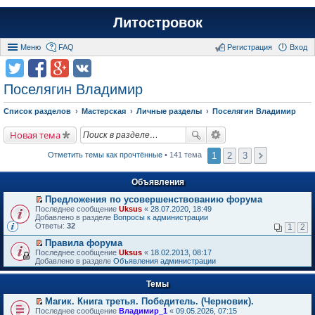
Литостровок
Меню
FAQ
Регистрация
Вход
Поселягин Владимир
Список разделов
Мастерская
Личные разделы
Поселягин Владимир
Новая тема
1
2
3
Отметить темы как прочтённые
• 141 тема
Объявления
Предложения по усовершенствованию форума
П
Последнее сообщение
Uksus
«
28.07.2020, 18:49
е
Добавлено в разделе
Вопросы к администрации
р
Ответы:
32
1
2
е
й
Правила форума
т
П
Последнее сообщение
Uksus
«
18.02.2013, 08:17
и
е
Добавлено в разделе
Объявления администрации
к
р
п
е
е
Темы
й
р
т
в
Магик. Книга третья. Победитель. (Черновик).
и
о
П
к
Последнее сообщение
Владимир_1
«
09.05.2026, 07:15