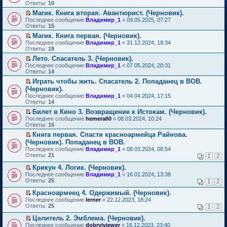
м
е
п
Ответы:
10
у
р
е
Магик. Книга вторая. Авантюрист. (Черновик).
н
е
р
П
е
Последнее сообщение
й
Владимир_1
«
09.05.2025, 07:27
в
е
п
Ответы:
т
15
о
р
р
и
м
Магик. Книга первая. (Черновик).
е
о
к
у
П
Последнее сообщение
й
Владимир_1
«
31.12.2024, 18:34
ч
п
н
е
Ответы:
т
19
и
е
е
р
и
т
р
п
Лето. Спасатель 3. (Черновик).
е
к
а
в
р
П
Последнее сообщение
й
Владимир_1
«
07.05.2024, 20:31
п
н
о
о
е
Ответы:
т
14
е
н
м
ч
р
и
р
о
у
Играть чтобы жить. Спасатель 2. Попаданец в ВОВ.
и
е
к
в
м
н
П
т
(Черновик).
й
п
о
у
е
е
а
т
Последнее сообщение
е
Владимир_1
«
04.04.2024, 17:15
м
с
п
р
н
и
Ответы:
р
14
у
о
р
е
н
к
в
н
о
о
й
Билет в Кино 3. Возвращение к Истокам. (Черновик).
о
п
о
е
б
ч
т
П
м
Последнее сообщение
е
hemera60
«
08.03.2024, 10:24
м
п
щ
и
и
е
у
Ответы:
р
15
у
р
е
т
к
р
с
в
н
о
Книга первая. Спасти красноармейца Райнова.
н
а
п
е
о
о
е
ч
П
и
(Черновик). Попаданец в ВОВ.
н
е
й
о
м
п
и
е
ю
н
р
т
б
Последнее сообщение
у
Владимир_1
«
08.03.2024, 08:54
р
т
р
о
в
и
щ
Ответы:
н
21
1
2
о
а
е
м
о
к
е
е
ч
н
й
у
м
п
н
Крикун 4. Логик. (Черновик).
п
и
н
т
с
у
е
и
П
р
Последнее сообщение
Владимир_1
«
16.01.2024, 13:38
т
о
и
о
н
р
ю
е
о
Ответы:
25
а
1
2
м
к
о
е
в
р
ч
н
у
п
б
п
о
е
и
Красноармеец 4. Одержимый. (Черновик).
н
с
е
щ
р
м
й
т
П
о
Последнее сообщение
lerner
«
22.12.2023, 18:24
о
р
е
о
у
т
а
е
м
Ответы:
25
1
2
о
в
н
ч
н
и
н
р
у
б
о
и
и
е
к
н
е
с
Целитель 2. Эмблема. (Черновик).
щ
м
ю
т
п
п
о
й
о
П
Последнее сообщение
е
у
dobryiviewer
«
16.12.2023, 23:40
а
р