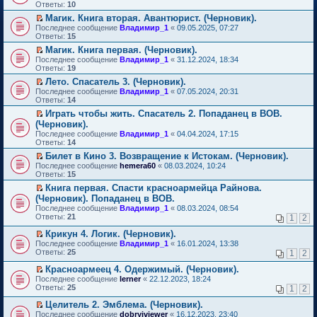
м
е
п
Ответы:
10
у
р
е
Магик. Книга вторая. Авантюрист. (Черновик).
н
е
р
П
е
Последнее сообщение
й
Владимир_1
«
09.05.2025, 07:27
в
е
п
Ответы:
т
15
о
р
р
и
м
Магик. Книга первая. (Черновик).
е
о
к
у
П
Последнее сообщение
й
Владимир_1
«
31.12.2024, 18:34
ч
п
н
е
Ответы:
т
19
и
е
е
р
и
т
р
п
Лето. Спасатель 3. (Черновик).
е
к
а
в
р
П
Последнее сообщение
й
Владимир_1
«
07.05.2024, 20:31
п
н
о
о
е
Ответы:
т
14
е
н
м
ч
р
и
р
о
у
Играть чтобы жить. Спасатель 2. Попаданец в ВОВ.
и
е
к
в
м
н
П
т
(Черновик).
й
п
о
у
е
е
а
т
Последнее сообщение
е
Владимир_1
«
04.04.2024, 17:15
м
с
п
р
н
и
Ответы:
р
14
у
о
р
е
н
к
в
н
о
о
й
Билет в Кино 3. Возвращение к Истокам. (Черновик).
о
п
о
е
б
ч
т
П
м
Последнее сообщение
е
hemera60
«
08.03.2024, 10:24
м
п
щ
и
и
е
у
Ответы:
р
15
у
р
е
т
к
р
с
в
н
о
Книга первая. Спасти красноармейца Райнова.
н
а
п
е
о
о
е
ч
П
и
(Черновик). Попаданец в ВОВ.
н
е
й
о
м
п
и
е
ю
н
р
т
б
Последнее сообщение
у
Владимир_1
«
08.03.2024, 08:54
р
т
р
о
в
и
щ
Ответы:
н
21
1
2
о
а
е
м
о
к
е
е
ч
н
й
у
м
п
н
Крикун 4. Логик. (Черновик).
п
и
н
т
с
у
е
и
П
р
Последнее сообщение
Владимир_1
«
16.01.2024, 13:38
т
о
и
о
н
р
ю
е
о
Ответы:
25
а
1
2
м
к
о
е
в
р
ч
н
у
п
б
п
о
е
и
Красноармеец 4. Одержимый. (Черновик).
н
с
е
щ
р
м
й
т
П
о
Последнее сообщение
lerner
«
22.12.2023, 18:24
о
р
е
о
у
т
а
е
м
Ответы:
25
1
2
о
в
н
ч
н
и
н
р
у
б
о
и
и
е
к
н
е
с
Целитель 2. Эмблема. (Черновик).
щ
м
ю
т
п
п
о
й
о
П
Последнее сообщение
е
у
dobryiviewer
«
16.12.2023, 23:40
а
р