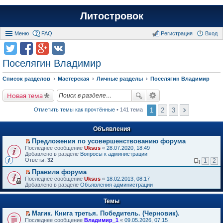
Литостровок
Меню
FAQ
Регистрация
Вход
Поселягин Владимир
Список разделов
Мастерская
Личные разделы
Поселягин Владимир
Новая тема
1
2
3
Отметить темы как прочтённые
• 141 тема
Объявления
Предложения по усовершенствованию форума
П
Последнее сообщение
Uksus
«
28.07.2020, 18:49
е
Добавлено в разделе
Вопросы к администрации
р
Ответы:
32
1
2
е
й
Правила форума
т
П
Последнее сообщение
Uksus
«
18.02.2013, 08:17
и
е
Добавлено в разделе
Объявления администрации
к
р
п
е
е
Темы
й
р
т
в
Магик. Книга третья. Победитель. (Черновик).
и
о
П
к
Последнее сообщение
Владимир_1
«
09.05.2026, 07:15