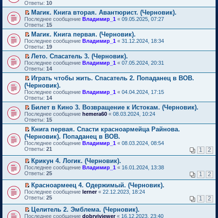
м
е
п
Ответы:
10
у
р
е
Магик. Книга вторая. Авантюрист. (Черновик).
н
е
р
П
е
Последнее сообщение
й
Владимир_1
«
09.05.2025, 07:27
в
е
п
Ответы:
т
15
о
р
р
и
м
Магик. Книга первая. (Черновик).
е
о
к
у
П
Последнее сообщение
й
Владимир_1
«
31.12.2024, 18:34
ч
п
н
е
Ответы:
т
19
и
е
е
р
и
т
р
п
Лето. Спасатель 3. (Черновик).
е
к
а
в
р
П
Последнее сообщение
й
Владимир_1
«
07.05.2024, 20:31
п
н
о
о
е
Ответы:
т
14
е
н
м
ч
р
и
р
о
у
Играть чтобы жить. Спасатель 2. Попаданец в ВОВ.
и
е
к
в
м
н
П
т
(Черновик).
й
п
о
у
е
е
а
т
Последнее сообщение
е
Владимир_1
«
04.04.2024, 17:15
м
с
п
р
н
и
Ответы:
р
14
у
о
р
е
н
к
в
н
о
о
й
Билет в Кино 3. Возвращение к Истокам. (Черновик).
о
п
о
е
б
ч
т
П
м
Последнее сообщение
е
hemera60
«
08.03.2024, 10:24
м
п
щ
и
и
е
у
Ответы:
р
15
у
р
е
т
к
р
с
в
н
о
Книга первая. Спасти красноармейца Райнова.
н
а
п
е
о
о
е
ч
П
и
(Черновик). Попаданец в ВОВ.
н
е
й
о
м
п
и
е
ю
н
р
т
б
Последнее сообщение
у
Владимир_1
«
08.03.2024, 08:54
р
т
р
о
в
и
щ
Ответы:
н
21
1
2
о
а
е
м
о
к
е
е
ч
н
й
у
м
п
н
Крикун 4. Логик. (Черновик).
п
и
н
т
с
у
е
и
П
р
Последнее сообщение
Владимир_1
«
16.01.2024, 13:38
т
о
и
о
н
р
ю
е
о
Ответы:
25
а
1
2
м
к
о
е
в
р
ч
н
у
п
б
п
о
е
и
Красноармеец 4. Одержимый. (Черновик).
н
с
е
щ
р
м
й
т
П
о
Последнее сообщение
lerner
«
22.12.2023, 18:24
о
р
е
о
у
т
а
е
м
Ответы:
25
1
2
о
в
н
ч
н
и
н
р
у
б
о
и
и
е
к
н
е
с
Целитель 2. Эмблема. (Черновик).
щ
м
ю
т
п
п
о
й
о
П
Последнее сообщение
е
у
dobryiviewer
«
16.12.2023, 23:40
а
р