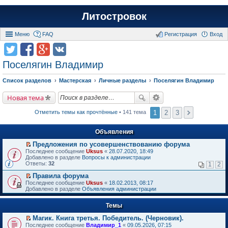
Литостровок
Меню
FAQ
Регистрация
Вход
Поселягин Владимир
Список разделов
Мастерская
Личные разделы
Поселягин Владимир
Новая тема
1
2
3
Отметить темы как прочтённые
• 141 тема
Объявления
Предложения по усовершенствованию форума
П
Последнее сообщение
Uksus
«
28.07.2020, 18:49
е
Добавлено в разделе
Вопросы к администрации
р
Ответы:
32
1
2
е
й
Правила форума
т
П
Последнее сообщение
Uksus
«
18.02.2013, 08:17
и
е
Добавлено в разделе
Объявления администрации
к
р
п
е
е
Темы
й
р
т
в
Магик. Книга третья. Победитель. (Черновик).
и
о
П
к
Последнее сообщение
Владимир_1
«
09.05.2026, 07:15