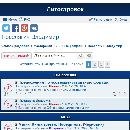
Литостровок
Меню
FAQ
Регистрация
Вход
Поселягин Владимир
Список разделов
Мастерская
Личные разделы
Поселягин Владимир
Новая тема
1
2
3
Отметить темы как прочтённые
• 141 тема
Объявления
Предложения по усовершенствованию форума
П
Последнее сообщение
Uksus
«
28.07.2020, 18:49
е
Добавлено в разделе
Вопросы к администрации
р
Ответы:
32
1
2
е
й
Правила форума
т
П
Последнее сообщение
Uksus
«
18.02.2013, 08:17
и
е
Добавлено в разделе
Объявления администрации
к
р
п
е
е
Темы
й
р
т
в
Магик. Книга третья. Победитель. (Черновик).
и
о
П
к
Последнее сообщение
Владимир_1
«
09.05.2026, 07:15