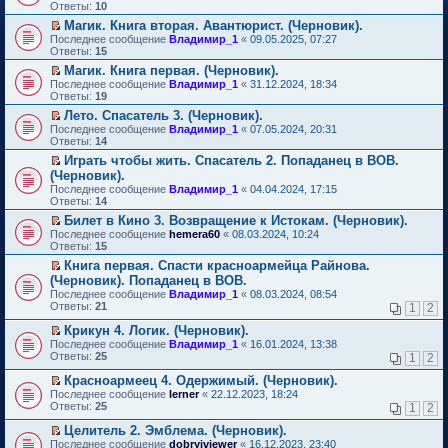
м
е
п
Ответы:
10
у
р
е
Магик. Книга вторая. Авантюрист. (Черновик).
н
е
р
П
е
Последнее сообщение
й
Владимир_1
«
09.05.2025, 07:27
в
е
п
Ответы:
т
15
о
р
р
и
м
Магик. Книга первая. (Черновик).
е
о
к
у
П
Последнее сообщение
й
Владимир_1
«
31.12.2024, 18:34
ч
п
н
е
Ответы:
т
19
и
е
е
р
и
т
р
п
Лето. Спасатель 3. (Черновик).
е
к
а
в
р
П
Последнее сообщение
й
Владимир_1
«
07.05.2024, 20:31
п
н
о
о
е
Ответы:
т
14
е
н
м
ч
р
и
р
о
у
Играть чтобы жить. Спасатель 2. Попаданец в ВОВ.
и
е
к
в
м
н
П
т
(Черновик).
й
п
о
у
е
е
а
т
Последнее сообщение
е
Владимир_1
«
04.04.2024, 17:15
м
с
п
р
н
и
Ответы:
р
14
у
о
р
е
н
к
в
н
о
о
й
Билет в Кино 3. Возвращение к Истокам. (Черновик).
о
п
о
е
б
ч
т
П
м
Последнее сообщение
е
hemera60
«
08.03.2024, 10:24
м
п
щ
и
и
е
у
Ответы:
р
15
у
р
е
т
к
р
с
в
н
о
Книга первая. Спасти красноармейца Райнова.
н
а
п
е
о
о
е
ч
П
и
(Черновик). Попаданец в ВОВ.
н
е
й
о
м
п
и
е
ю
н
р
т
б
Последнее сообщение
у
Владимир_1
«
08.03.2024, 08:54
р
т
р
о
в
и
щ
Ответы:
н
21
1
2
о
а
е
м
о
к
е
е
ч
н
й
у
м
п
н
Крикун 4. Логик. (Черновик).
п
и
н
т
с
у
е
и
П
р
Последнее сообщение
Владимир_1
«
16.01.2024, 13:38
т
о
и
о
н
р
ю
е
о
Ответы:
25
а
1
2
м
к
о
е
в
р
ч
н
у
п
б
п
о
е
и
Красноармеец 4. Одержимый. (Черновик).
н
с
е
щ
р
м
й
т
П
о
Последнее сообщение
lerner
«
22.12.2023, 18:24
о
р
е
о
у
т
а
е
м
Ответы:
25
1
2
о
в
н
ч
н
и
н
р
у
б
о
и
и
е
к
н
е
с
Целитель 2. Эмблема. (Черновик).
щ
м
ю
т
п
п
о
й
о
П
Последнее сообщение
е
у
dobryiviewer
«
16.12.2023, 23:40
а
р