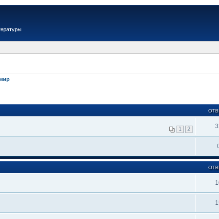
тературы
имир
ОТВ
3
1
2
ОТВ
1
1