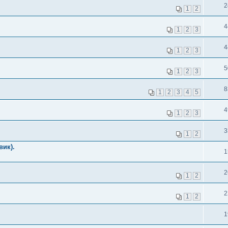
2
1
2
4
1
2
3
4
1
2
3
5
1
2
3
8
1
2
3
4
5
4
1
2
3
3
1
2
вик).
1
2
1
2
2
1
2
1