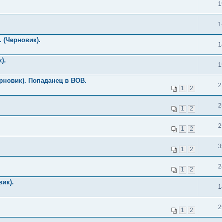
1
1
 (Черновик).
1
).
1
рновик). Попаданец в ВОВ.
2
1
2
2
1
2
2
1
2
3
1
2
2
1
2
вик).
1
2
1
2