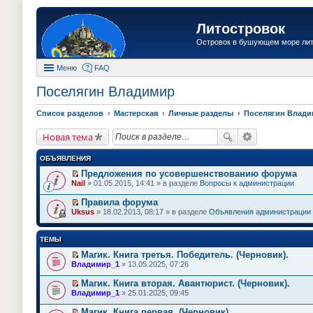
Литостровок
Островок в бушующем море ли
Меню
FAQ
Поселягин Владимир
Список разделов
Мастерская
Личные разделы
Поселягин Влад
Новая тема
ОБЪЯВЛЕНИЯ
Предложения по усовершенствованию форума
П
Nail
» 01.05.2015, 14:41 » в разделе
Вопросы к администрации
е
р
Правила форума
е
П
Uksus
» 18.02.2013, 08:17 » в разделе
Объявления администрации
й
е
т
р
и
е
ТЕМЫ
к
й
п
т
Магик. Книга третья. Победитель. (Черновик).
е
и
П
Владимир_1
» 13.05.2025, 07:26
р
к
е
в
п
р
о
Магик. Книга вторая. Авантюрист. (Черновик).
е
е
м
П
Владимир_1
» 25.01.2025, 09:45
р
й
у
е
в
т
н
р
о
Магик. Книга первая. (Черновик).
и