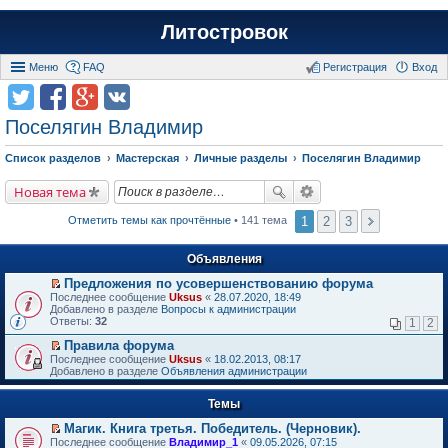
Литостровок
Меню
FAQ
Регистрация
Вход
Поселягин Владимир
Список разделов
Мастерская
Личные разделы
Поселягин Владимир
Новая тема
1
2
3
Отметить темы как прочтённые
• 141 тема
Объявления
Предложения по усовершенствованию форума
П
Последнее сообщение
Uksus
«
28.07.2020, 18:49
е
Добавлено в разделе
Вопросы к администрации
р
Ответы:
32
1
2
е
й
Правила форума
т
П
Последнее сообщение
Uksus
«
18.02.2013, 08:17
и
е
Добавлено в разделе
Объявления администрации
к
р
п
е
е
Темы
й
р
т
в
Магик. Книга третья. Победитель. (Черновик).
и
о
П
к
Последнее сообщение
Владимир_1
«
09.05.2026, 07:15