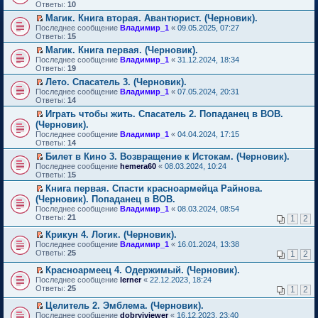
м
е
п
Ответы:
10
у
р
е
Магик. Книга вторая. Авантюрист. (Черновик).
н
е
р
П
е
Последнее сообщение
й
Владимир_1
«
09.05.2025, 07:27
в
е
п
Ответы:
т
15
о
р
р
и
м
Магик. Книга первая. (Черновик).
е
о
к
у
П
Последнее сообщение
й
Владимир_1
«
31.12.2024, 18:34
ч
п
н
е
Ответы:
т
19
и
е
е
р
и
т
р
п
Лето. Спасатель 3. (Черновик).
е
к
а
в
р
П
Последнее сообщение
й
Владимир_1
«
07.05.2024, 20:31
п
н
о
о
е
Ответы:
т
14
е
н
м
ч
р
и
р
о
у
Играть чтобы жить. Спасатель 2. Попаданец в ВОВ.
и
е
к
в
м
н
П
т
(Черновик).
й
п
о
у
е
е
а
т
Последнее сообщение
е
Владимир_1
«
04.04.2024, 17:15
м
с
п
р
н
и
Ответы:
р
14
у
о
р
е
н
к
в
н
о
о
й
Билет в Кино 3. Возвращение к Истокам. (Черновик).
о
п
о
е
б
ч
т
П
м
Последнее сообщение
е
hemera60
«
08.03.2024, 10:24
м
п
щ
и
и
е
у
Ответы:
р
15
у
р
е
т
к
р
с
в
н
о
Книга первая. Спасти красноармейца Райнова.
н
а
п
е
о
о
е
ч
П
и
(Черновик). Попаданец в ВОВ.
н
е
й
о
м
п
и
е
ю
н
р
т
б
Последнее сообщение
у
Владимир_1
«
08.03.2024, 08:54
р
т
р
о
в
и
щ
Ответы:
н
21
1
2
о
а
е
м
о
к
е
е
ч
н
й
у
м
п
н
Крикун 4. Логик. (Черновик).
п
и
н
т
с
у
е
и
П
р
Последнее сообщение
Владимир_1
«
16.01.2024, 13:38
т
о
и
о
н
р
ю
е
о
Ответы:
25
а
1
2
м
к
о
е
в
р
ч
н
у
п
б
п
о
е
и
Красноармеец 4. Одержимый. (Черновик).
н
с
е
щ
р
м
й
т
П
о
Последнее сообщение
lerner
«
22.12.2023, 18:24
о
р
е
о
у
т
а
е
м
Ответы:
25
1
2
о
в
н
ч
н
и
н
р
у
б
о
и
и
е
к
н
е
с
Целитель 2. Эмблема. (Черновик).
щ
м
ю
т
п
п
о
й
о
П
Последнее сообщение
е
у
dobryiviewer
«
16.12.2023, 23:40
а
р