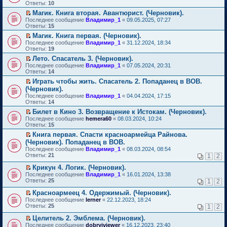
м
е
п
Ответы:
10
у
р
е
Магик. Книга вторая. Авантюрист. (Черновик).
н
е
р
П
е
Последнее сообщение
й
Владимир_1
«
09.05.2025, 07:27
в
е
п
Ответы:
т
15
о
р
р
и
м
Магик. Книга первая. (Черновик).
е
о
к
у
П
Последнее сообщение
й
Владимир_1
«
31.12.2024, 18:34
ч
п
н
е
Ответы:
т
19
и
е
е
р
и
т
р
п
Лето. Спасатель 3. (Черновик).
е
к
а
в
р
П
Последнее сообщение
й
Владимир_1
«
07.05.2024, 20:31
п
н
о
о
е
Ответы:
т
14
е
н
м
ч
р
и
р
о
у
Играть чтобы жить. Спасатель 2. Попаданец в ВОВ.
и
е
к
в
м
н
П
т
(Черновик).
й
п
о
у
е
е
а
т
Последнее сообщение
е
Владимир_1
«
04.04.2024, 17:15
м
с
п
р
н
и
Ответы:
р
14
у
о
р
е
н
к
в
н
о
о
й
Билет в Кино 3. Возвращение к Истокам. (Черновик).
о
п
о
е
б
ч
т
П
м
Последнее сообщение
е
hemera60
«
08.03.2024, 10:24
м
п
щ
и
и
е
у
Ответы:
р
15
у
р
е
т
к
р
с
в
н
о
Книга первая. Спасти красноармейца Райнова.
н
а
п
е
о
о
е
ч
П
и
(Черновик). Попаданец в ВОВ.
н
е
й
о
м
п
и
е
ю
н
р
т
б
Последнее сообщение
у
Владимир_1
«
08.03.2024, 08:54
р
т
р
о
в
и
щ
Ответы:
н
21
1
2
о
а
е
м
о
к
е
е
ч
н
й
у
м
п
н
Крикун 4. Логик. (Черновик).
п
и
н
т
с
у
е
и
П
р
Последнее сообщение
Владимир_1
«
16.01.2024, 13:38
т
о
и
о
н
р
ю
е
о
Ответы:
25
а
1
2
м
к
о
е
в
р
ч
н
у
п
б
п
о
е
и
Красноармеец 4. Одержимый. (Черновик).
н
с
е
щ
р
м
й
т
П
о
Последнее сообщение
lerner
«
22.12.2023, 18:24
о
р
е
о
у
т
а
е
м
Ответы:
25
1
2
о
в
н
ч
н
и
н
р
у
б
о
и
и
е
к
н
е
с
Целитель 2. Эмблема. (Черновик).
щ
м
ю
т
п
п
о
й
о
П
Последнее сообщение
е
у
dobryiviewer
«
16.12.2023, 23:40
а
р