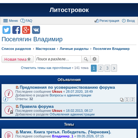
Литостровок
Меню
FAQ
Регистрация
Вход
Поселягин Владимир
Список разделов
Мастерская
Личные разделы
Поселягин Владимир
Новая тема
1
2
3
Отметить темы как прочтённые
• 141 тема
Объявления
Предложения по усовершенствованию форума
П
Последнее сообщение
Uksus
«
28.07.2020, 18:49
е
Добавлено в разделе
Вопросы к администрации
р
Ответы:
32
1
2
е
й
Правила форума
т
П
Последнее сообщение
Uksus
«
18.02.2013, 08:17
и
е
Добавлено в разделе
Объявления администрации
к
р
п
е
е
Темы
й
р
т
в
Магик. Книга третья. Победитель. (Черновик).
и
о
П
к
Последнее сообщение
Владимир_1
«
09.05.2026, 07:15