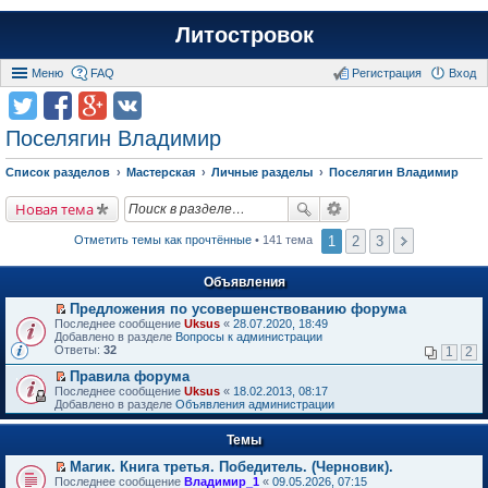
Литостровок
Меню
FAQ
Регистрация
Вход
Поселягин Владимир
Список разделов
Мастерская
Личные разделы
Поселягин Владимир
Новая тема
1
2
3
Отметить темы как прочтённые
• 141 тема
Объявления
Предложения по усовершенствованию форума
П
Последнее сообщение
Uksus
«
28.07.2020, 18:49
е
Добавлено в разделе
Вопросы к администрации
р
Ответы:
32
1
2
е
й
Правила форума
т
П
Последнее сообщение
Uksus
«
18.02.2013, 08:17
и
е
Добавлено в разделе
Объявления администрации
к
р
п
е
е
Темы
й
р
т
в
Магик. Книга третья. Победитель. (Черновик).
и
о
П
к
Последнее сообщение
Владимир_1
«
09.05.2026, 07:15