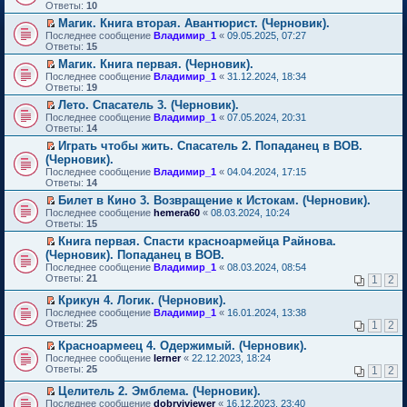
м
е
п
Ответы:
10
у
р
е
Магик. Книга вторая. Авантюрист. (Черновик).
н
е
р
П
е
Последнее сообщение
й
Владимир_1
«
09.05.2025, 07:27
в
е
п
Ответы:
т
15
о
р
р
и
м
Магик. Книга первая. (Черновик).
е
о
к
у
П
Последнее сообщение
й
Владимир_1
«
31.12.2024, 18:34
ч
п
н
е
Ответы:
т
19
и
е
е
р
и
т
р
п
Лето. Спасатель 3. (Черновик).
е
к
а
в
р
П
Последнее сообщение
й
Владимир_1
«
07.05.2024, 20:31
п
н
о
о
е
Ответы:
т
14
е
н
м
ч
р
и
р
о
у
Играть чтобы жить. Спасатель 2. Попаданец в ВОВ.
и
е
к
в
м
н
П
т
(Черновик).
й
п
о
у
е
е
а
т
Последнее сообщение
е
Владимир_1
«
04.04.2024, 17:15
м
с
п
р
н
и
Ответы:
р
14
у
о
р
е
н
к
в
н
о
о
й
Билет в Кино 3. Возвращение к Истокам. (Черновик).
о
п
о
е
б
ч
т
П
м
Последнее сообщение
е
hemera60
«
08.03.2024, 10:24
м
п
щ
и
и
е
у
Ответы:
р
15
у
р
е
т
к
р
с
в
н
о
Книга первая. Спасти красноармейца Райнова.
н
а
п
е
о
о
е
ч
П
и
(Черновик). Попаданец в ВОВ.
н
е
й
о
м
п
и
е
ю
н
р
т
б
Последнее сообщение
у
Владимир_1
«
08.03.2024, 08:54
р
т
р
о
в
и
щ
Ответы:
н
21
1
2
о
а
е
м
о
к
е
е
ч
н
й
у
м
п
н
Крикун 4. Логик. (Черновик).
п
и
н
т
с
у
е
и
П
р
Последнее сообщение
Владимир_1
«
16.01.2024, 13:38
т
о
и
о
н
р
ю
е
о
Ответы:
25
а
1
2
м
к
о
е
в
р
ч
н
у
п
б
п
о
е
и
Красноармеец 4. Одержимый. (Черновик).
н
с
е
щ
р
м
й
т
П
о
Последнее сообщение
lerner
«
22.12.2023, 18:24
о
р
е
о
у
т
а
е
м
Ответы:
25
1
2
о
в
н
ч
н
и
н
р
у
б
о
и
и
е
к
н
е
с
Целитель 2. Эмблема. (Черновик).
щ
м
ю
т
п
п
о
й
о
П
Последнее сообщение
е
у
dobryiviewer
«
16.12.2023, 23:40
а
р