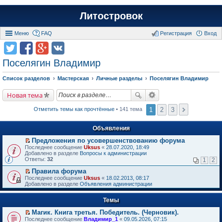
Литостровок
Меню
FAQ
Регистрация
Вход
Поселягин Владимир
Список разделов
Мастерская
Личные разделы
Поселягин Владимир
Новая тема
1
2
3
Отметить темы как прочтённые
• 141 тема
Объявления
Предложения по усовершенствованию форума
П
Последнее сообщение
Uksus
«
28.07.2020, 18:49
е
Добавлено в разделе
Вопросы к администрации
р
Ответы:
32
1
2
е
й
Правила форума
т
П
Последнее сообщение
Uksus
«
18.02.2013, 08:17
и
е
Добавлено в разделе
Объявления администрации
к
р
п
е
е
Темы
й
р
т
в
Магик. Книга третья. Победитель. (Черновик).
и
о
П
к
Последнее сообщение
Владимир_1
«
09.05.2026, 07:15