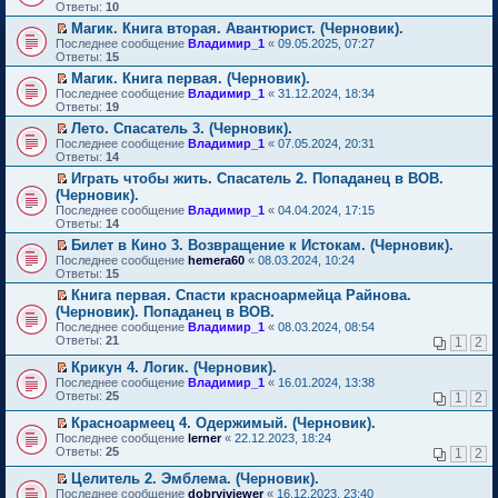
м
е
п
Ответы:
10
у
р
е
Магик. Книга вторая. Авантюрист. (Черновик).
н
е
р
П
е
Последнее сообщение
й
Владимир_1
«
09.05.2025, 07:27
в
е
п
Ответы:
т
15
о
р
р
и
м
Магик. Книга первая. (Черновик).
е
о
к
у
П
Последнее сообщение
й
Владимир_1
«
31.12.2024, 18:34
ч
п
н
е
Ответы:
т
19
и
е
е
р
и
т
р
п
Лето. Спасатель 3. (Черновик).
е
к
а
в
р
П
Последнее сообщение
й
Владимир_1
«
07.05.2024, 20:31
п
н
о
о
е
Ответы:
т
14
е
н
м
ч
р
и
р
о
у
Играть чтобы жить. Спасатель 2. Попаданец в ВОВ.
и
е
к
в
м
н
П
т
(Черновик).
й
п
о
у
е
е
а
т
Последнее сообщение
е
Владимир_1
«
04.04.2024, 17:15
м
с
п
р
н
и
Ответы:
р
14
у
о
р
е
н
к
в
н
о
о
й
Билет в Кино 3. Возвращение к Истокам. (Черновик).
о
п
о
е
б
ч
т
П
м
Последнее сообщение
е
hemera60
«
08.03.2024, 10:24
м
п
щ
и
и
е
у
Ответы:
р
15
у
р
е
т
к
р
с
в
н
о
Книга первая. Спасти красноармейца Райнова.
н
а
п
е
о
о
е
ч
П
и
(Черновик). Попаданец в ВОВ.
н
е
й
о
м
п
и
е
ю
н
р
т
б
Последнее сообщение
у
Владимир_1
«
08.03.2024, 08:54
р
т
р
о
в
и
щ
Ответы:
н
21
1
2
о
а
е
м
о
к
е
е
ч
н
й
у
м
п
н
Крикун 4. Логик. (Черновик).
п
и
н
т
с
у
е
и
П
р
Последнее сообщение
Владимир_1
«
16.01.2024, 13:38
т
о
и
о
н
р
ю
е
о
Ответы:
25
а
1
2
м
к
о
е
в
р
ч
н
у
п
б
п
о
е
и
Красноармеец 4. Одержимый. (Черновик).
н
с
е
щ
р
м
й
т
П
о
Последнее сообщение
lerner
«
22.12.2023, 18:24
о
р
е
о
у
т
а
е
м
Ответы:
25
1
2
о
в
н
ч
н
и
н
р
у
б
о
и
и
е
к
н
е
с
Целитель 2. Эмблема. (Черновик).
щ
м
ю
т
п
п
о
й
о
П
Последнее сообщение
е
у
dobryiviewer
«
16.12.2023, 23:40
а
р