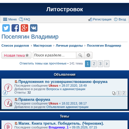
Литостровок
Меню
FAQ
Регистрация
Вход
Поселягин Владимир
Список разделов
Мастерская
Личные разделы
Поселягин Владимир
Новая тема
1
2
3
Отметить темы как прочтённые
• 141 тема
Объявления
Предложения по усовершенствованию форума
П
Последнее сообщение
Uksus
«
28.07.2020, 18:49
е
Добавлено в разделе
Вопросы к администрации
р
Ответы:
32
1
2
е
й
Правила форума
т
П
Последнее сообщение
Uksus
«
18.02.2013, 08:17
и
е
Добавлено в разделе
Объявления администрации
к
р
п
е
е
Темы
й
р
т
в
Магик. Книга третья. Победитель. (Черновик).
и
о
П
к
Последнее сообщение
Владимир_1
«
09.05.2026, 07:15