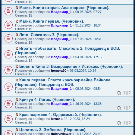
м
е
п
Ответы:
10
у
р
е
Магик. Книга вторая. Авантюрист. (Черновик).
н
е
р
П
е
Последнее сообщение
й
Владимир_1
«
09.05.2025, 07:27
в
е
п
Ответы:
т
15
о
р
р
и
м
Магик. Книга первая. (Черновик).
е
о
к
у
П
Последнее сообщение
й
Владимир_1
«
31.12.2024, 18:34
ч
п
н
е
Ответы:
т
19
и
е
е
р
и
т
р
п
Лето. Спасатель 3. (Черновик).
е
к
а
в
р
П
Последнее сообщение
й
Владимир_1
«
07.05.2024, 20:31
п
н
о
о
е
Ответы:
т
14
е
н
м
ч
р
и
р
о
у
Играть чтобы жить. Спасатель 2. Попаданец в ВОВ.
и
е
к
в
м
н
П
т
(Черновик).
й
п
о
у
е
е
а
т
Последнее сообщение
е
Владимир_1
«
04.04.2024, 17:15
м
с
п
р
н
и
Ответы:
р
14
у
о
р
е
н
к
в
н
о
о
й
Билет в Кино 3. Возвращение к Истокам. (Черновик).
о
п
о
е
б
ч
т
П
м
Последнее сообщение
е
hemera60
«
08.03.2024, 10:24
м
п
щ
и
и
е
у
Ответы:
р
15
у
р
е
т
к
р
с
в
н
о
Книга первая. Спасти красноармейца Райнова.
н
а
п
е
о
о
е
ч
П
и
(Черновик). Попаданец в ВОВ.
н
е
й
о
м
п
и
е
ю
н
р
т
б
Последнее сообщение
у
Владимир_1
«
08.03.2024, 08:54
р
т
р
о
в
и
щ
Ответы:
н
21
1
2
о
а
е
м
о
к
е
е
ч
н
й
у
м
п
н
Крикун 4. Логик. (Черновик).
п
и
н
т
с
у
е
и
П
р
Последнее сообщение
Владимир_1
«
16.01.2024, 13:38
т
о
и
о
н
р
ю
е
о
Ответы:
25
а
1
2
м
к
о
е
в
р
ч
н
у
п
б
п
о
е
и
Красноармеец 4. Одержимый. (Черновик).
н
с
е
щ
р
м
й
т
П
о
Последнее сообщение
lerner
«
22.12.2023, 18:24
о
р
е
о
у
т
а
е
м
Ответы:
25
1
2
о
в
н
ч
н
и
н
р
у
б
о
и
и
е
к
н
е
с
Целитель 2. Эмблема. (Черновик).
щ
м
ю
т
п
п
о
й
о
П
Последнее сообщение
е
у
dobryiviewer
«
16.12.2023, 23:40
а
р