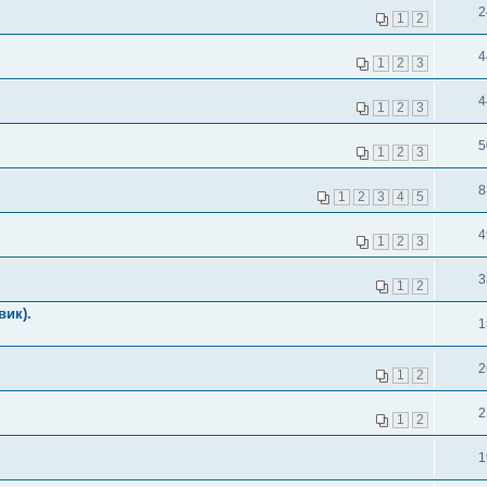
2
1
2
4
1
2
3
4
1
2
3
5
1
2
3
8
1
2
3
4
5
4
1
2
3
3
1
2
вик).
1
2
1
2
2
1
2
1