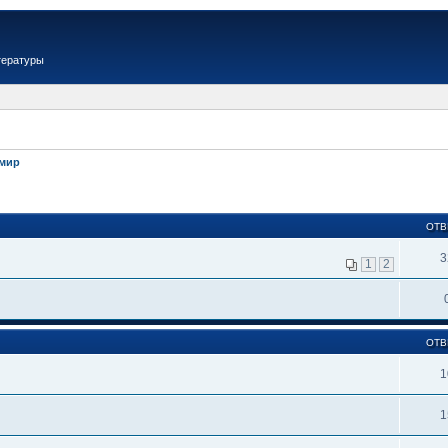
тературы
имир
ОТВ
3
1
2
ОТВ
1
1