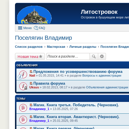
Литостровок
Островок в бушующем море ли
Меню
FAQ
Поселягин Владимир
Список разделов
Мастерская
Личные разделы
Поселягин Влад
Новая тема
ОБЪЯВЛЕНИЯ
Предложения по усовершенствованию форума
П
Nail
» 01.05.2015, 14:41 » в разделе
Вопросы к администрации
е
р
Правила форума
е
П
Uksus
» 18.02.2013, 08:17 » в разделе
Объявления администрации
й
е
т
р
и
е
ТЕМЫ
к
й
п
т
Магик. Книга третья. Победитель. (Черновик).
е
и
П
Владимир_1
» 13.05.2025, 07:26
р
к
е
в
п
р
о
Магик. Книга вторая. Авантюрист. (Черновик).
е
е
м
П
Владимир_1
» 25.01.2025, 09:45
р
й
у
е
в
т
н
р
о
Магик. Книга первая. (Черновик).
и