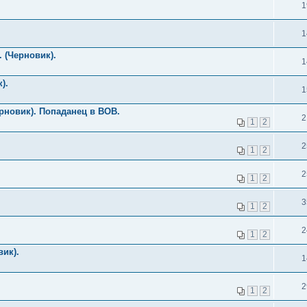
1
1
 (Черновик).
1
).
1
рновик). Попаданец в ВОВ.
2
1
2
2
1
2
2
1
2
3
1
2
2
1
2
вик).
1
2
1
2