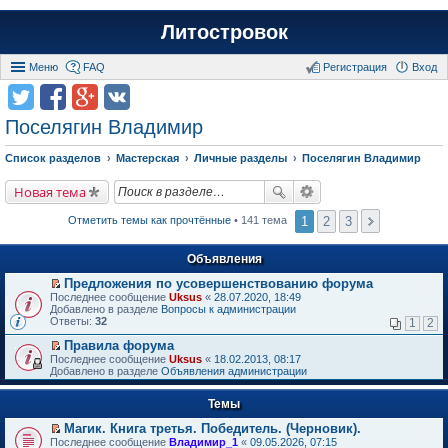
Литостровок
Меню
FAQ
Регистрация
Вход
Поселягин Владимир
Список разделов
Мастерская
Личные разделы
Поселягин Владимир
Новая тема
1
2
3
Отметить темы как прочтённые
• 141 тема
Объявления
Предложения по усовершенствованию форума
П
Последнее сообщение
Uksus
«
28.07.2020, 18:49
е
Добавлено в разделе
Вопросы к администрации
р
Ответы:
32
1
2
е
й
Правила форума
т
П
Последнее сообщение
Uksus
«
18.02.2013, 08:17
и
е
Добавлено в разделе
Объявления администрации
к
р
п
е
е
Темы
й
р
т
в
Магик. Книга третья. Победитель. (Черновик).
и
о
П
к
Последнее сообщение
Владимир_1
«
09.05.2026, 07:15