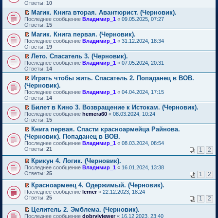
м
е
п
Ответы:
10
у
р
е
Магик. Книга вторая. Авантюрист. (Черновик).
н
е
р
П
е
Последнее сообщение
й
Владимир_1
«
09.05.2025, 07:27
в
е
п
Ответы:
т
15
о
р
р
и
м
Магик. Книга первая. (Черновик).
е
о
к
у
П
Последнее сообщение
й
Владимир_1
«
31.12.2024, 18:34
ч
п
н
е
Ответы:
т
19
и
е
е
р
и
т
р
п
Лето. Спасатель 3. (Черновик).
е
к
а
в
р
П
Последнее сообщение
й
Владимир_1
«
07.05.2024, 20:31
п
н
о
о
е
Ответы:
т
14
е
н
м
ч
р
и
р
о
у
Играть чтобы жить. Спасатель 2. Попаданец в ВОВ.
и
е
к
в
м
н
П
т
(Черновик).
й
п
о
у
е
е
а
т
Последнее сообщение
е
Владимир_1
«
04.04.2024, 17:15
м
с
п
р
н
и
Ответы:
р
14
у
о
р
е
н
к
в
н
о
о
й
Билет в Кино 3. Возвращение к Истокам. (Черновик).
о
п
о
е
б
ч
т
П
м
Последнее сообщение
е
hemera60
«
08.03.2024, 10:24
м
п
щ
и
и
е
у
Ответы:
р
15
у
р
е
т
к
р
с
в
н
о
Книга первая. Спасти красноармейца Райнова.
н
а
п
е
о
о
е
ч
П
и
(Черновик). Попаданец в ВОВ.
н
е
й
о
м
п
и
е
ю
н
р
т
б
Последнее сообщение
у
Владимир_1
«
08.03.2024, 08:54
р
т
р
о
в
и
щ
Ответы:
н
21
1
2
о
а
е
м
о
к
е
е
ч
н
й
у
м
п
н
Крикун 4. Логик. (Черновик).
п
и
н
т
с
у
е
и
П
р
Последнее сообщение
Владимир_1
«
16.01.2024, 13:38
т
о
и
о
н
р
ю
е
о
Ответы:
25
а
1
2
м
к
о
е
в
р
ч
н
у
п
б
п
о
е
и
Красноармеец 4. Одержимый. (Черновик).
н
с
е
щ
р
м
й
т
П
о
Последнее сообщение
lerner
«
22.12.2023, 18:24
о
р
е
о
у
т
а
е
м
Ответы:
25
1
2
о
в
н
ч
н
и
н
р
у
б
о
и
и
е
к
н
е
с
Целитель 2. Эмблема. (Черновик).
щ
м
ю
т
п
п
о
й
о
П
Последнее сообщение
е
у
dobryiviewer
«
16.12.2023, 23:40
а
р