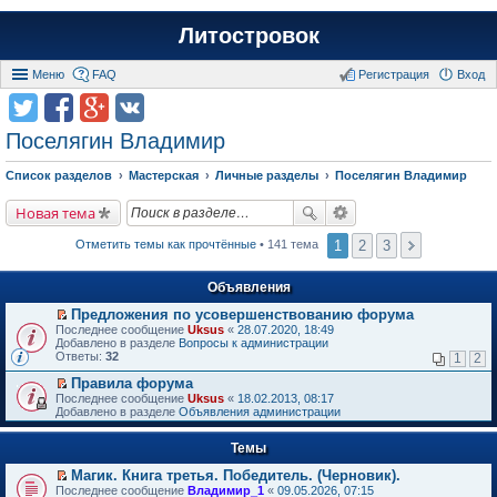
Литостровок
Меню
FAQ
Регистрация
Вход
Поселягин Владимир
Список разделов
Мастерская
Личные разделы
Поселягин Владимир
Новая тема
1
2
3
Отметить темы как прочтённые
• 141 тема
Объявления
Предложения по усовершенствованию форума
П
Последнее сообщение
Uksus
«
28.07.2020, 18:49
е
Добавлено в разделе
Вопросы к администрации
р
Ответы:
32
1
2
е
й
Правила форума
т
П
Последнее сообщение
Uksus
«
18.02.2013, 08:17
и
е
Добавлено в разделе
Объявления администрации
к
р
п
е
е
Темы
й
р
т
в
Магик. Книга третья. Победитель. (Черновик).
и
о
П
к
Последнее сообщение
Владимир_1
«
09.05.2026, 07:15