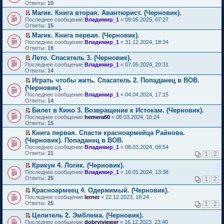
м
е
п
Ответы:
10
у
р
е
Магик. Книга вторая. Авантюрист. (Черновик).
н
е
р
П
е
Последнее сообщение
й
Владимир_1
«
09.05.2025, 07:27
в
е
п
Ответы:
т
15
о
р
р
и
м
Магик. Книга первая. (Черновик).
е
о
к
у
П
Последнее сообщение
й
Владимир_1
«
31.12.2024, 18:34
ч
п
н
е
Ответы:
т
19
и
е
е
р
и
т
р
п
Лето. Спасатель 3. (Черновик).
е
к
а
в
р
П
Последнее сообщение
й
Владимир_1
«
07.05.2024, 20:31
п
н
о
о
е
Ответы:
т
14
е
н
м
ч
р
и
р
о
у
Играть чтобы жить. Спасатель 2. Попаданец в ВОВ.
и
е
к
в
м
н
П
т
(Черновик).
й
п
о
у
е
е
а
т
Последнее сообщение
е
Владимир_1
«
04.04.2024, 17:15
м
с
п
р
н
и
Ответы:
р
14
у
о
р
е
н
к
в
н
о
о
й
Билет в Кино 3. Возвращение к Истокам. (Черновик).
о
п
о
е
б
ч
т
П
м
Последнее сообщение
е
hemera60
«
08.03.2024, 10:24
м
п
щ
и
и
е
у
Ответы:
р
15
у
р
е
т
к
р
с
в
н
о
Книга первая. Спасти красноармейца Райнова.
н
а
п
е
о
о
е
ч
П
и
(Черновик). Попаданец в ВОВ.
н
е
й
о
м
п
и
е
ю
н
р
т
б
Последнее сообщение
у
Владимир_1
«
08.03.2024, 08:54
р
т
р
о
в
и
щ
Ответы:
н
21
1
2
о
а
е
м
о
к
е
е
ч
н
й
у
м
п
н
Крикун 4. Логик. (Черновик).
п
и
н
т
с
у
е
и
П
р
Последнее сообщение
Владимир_1
«
16.01.2024, 13:38
т
о
и
о
н
р
ю
е
о
Ответы:
25
а
1
2
м
к
о
е
в
р
ч
н
у
п
б
п
о
е
и
Красноармеец 4. Одержимый. (Черновик).
н
с
е
щ
р
м
й
т
П
о
Последнее сообщение
lerner
«
22.12.2023, 18:24
о
р
е
о
у
т
а
е
м
Ответы:
25
1
2
о
в
н
ч
н
и
н
р
у
б
о
и
и
е
к
н
е
с
Целитель 2. Эмблема. (Черновик).
щ
м
ю
т
п
п
о
й
о
П
Последнее сообщение
е
у
dobryiviewer
«
16.12.2023, 23:40
а
р