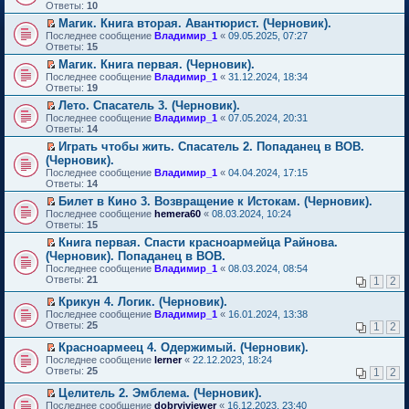
м
е
п
Ответы:
10
у
р
е
Магик. Книга вторая. Авантюрист. (Черновик).
н
е
р
П
е
Последнее сообщение
й
Владимир_1
«
09.05.2025, 07:27
в
е
п
Ответы:
т
15
о
р
р
и
м
Магик. Книга первая. (Черновик).
е
о
к
у
П
Последнее сообщение
й
Владимир_1
«
31.12.2024, 18:34
ч
п
н
е
Ответы:
т
19
и
е
е
р
и
т
р
п
Лето. Спасатель 3. (Черновик).
е
к
а
в
р
П
Последнее сообщение
й
Владимир_1
«
07.05.2024, 20:31
п
н
о
о
е
Ответы:
т
14
е
н
м
ч
р
и
р
о
у
Играть чтобы жить. Спасатель 2. Попаданец в ВОВ.
и
е
к
в
м
н
П
т
(Черновик).
й
п
о
у
е
е
а
т
Последнее сообщение
е
Владимир_1
«
04.04.2024, 17:15
м
с
п
р
н
и
Ответы:
р
14
у
о
р
е
н
к
в
н
о
о
й
Билет в Кино 3. Возвращение к Истокам. (Черновик).
о
п
о
е
б
ч
т
П
м
Последнее сообщение
е
hemera60
«
08.03.2024, 10:24
м
п
щ
и
и
е
у
Ответы:
р
15
у
р
е
т
к
р
с
в
н
о
Книга первая. Спасти красноармейца Райнова.
н
а
п
е
о
о
е
ч
П
и
(Черновик). Попаданец в ВОВ.
н
е
й
о
м
п
и
е
ю
н
р
т
б
Последнее сообщение
у
Владимир_1
«
08.03.2024, 08:54
р
т
р
о
в
и
щ
Ответы:
н
21
1
2
о
а
е
м
о
к
е
е
ч
н
й
у
м
п
н
Крикун 4. Логик. (Черновик).
п
и
н
т
с
у
е
и
П
р
Последнее сообщение
Владимир_1
«
16.01.2024, 13:38
т
о
и
о
н
р
ю
е
о
Ответы:
25
а
1
2
м
к
о
е
в
р
ч
н
у
п
б
п
о
е
и
Красноармеец 4. Одержимый. (Черновик).
н
с
е
щ
р
м
й
т
П
о
Последнее сообщение
lerner
«
22.12.2023, 18:24
о
р
е
о
у
т
а
е
м
Ответы:
25
1
2
о
в
н
ч
н
и
н
р
у
б
о
и
и
е
к
н
е
с
Целитель 2. Эмблема. (Черновик).
щ
м
ю
т
п
п
о
й
о
П
Последнее сообщение
е
у
dobryiviewer
«
16.12.2023, 23:40
а
р