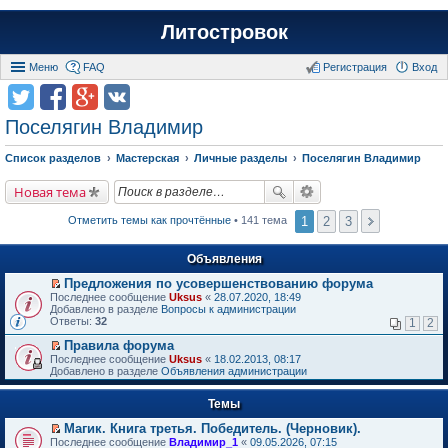
Литостровок
Меню
FAQ
Регистрация
Вход
Поселягин Владимир
Список разделов
Мастерская
Личные разделы
Поселягин Владимир
Новая тема
1
2
3
Отметить темы как прочтённые
• 141 тема
Объявления
Предложения по усовершенствованию форума
П
Последнее сообщение
Uksus
«
28.07.2020, 18:49
е
Добавлено в разделе
Вопросы к администрации
р
Ответы:
32
1
2
е
й
Правила форума
т
П
Последнее сообщение
Uksus
«
18.02.2013, 08:17
и
е
Добавлено в разделе
Объявления администрации
к
р
п
е
е
Темы
й
р
т
в
Магик. Книга третья. Победитель. (Черновик).
и
о
П
к
Последнее сообщение
Владимир_1
«
09.05.2026, 07:15