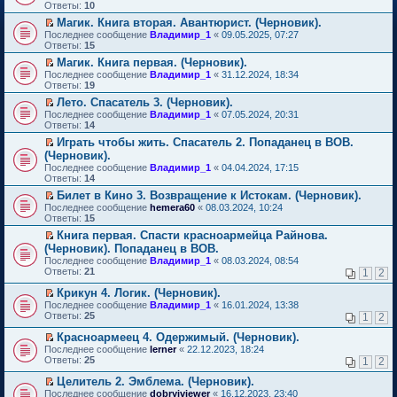
м
е
п
Ответы:
10
у
р
е
Магик. Книга вторая. Авантюрист. (Черновик).
н
е
р
П
е
Последнее сообщение
й
Владимир_1
«
09.05.2025, 07:27
в
е
п
Ответы:
т
15
о
р
р
и
м
Магик. Книга первая. (Черновик).
е
о
к
у
П
Последнее сообщение
й
Владимир_1
«
31.12.2024, 18:34
ч
п
н
е
Ответы:
т
19
и
е
е
р
и
т
р
п
Лето. Спасатель 3. (Черновик).
е
к
а
в
р
П
Последнее сообщение
й
Владимир_1
«
07.05.2024, 20:31
п
н
о
о
е
Ответы:
т
14
е
н
м
ч
р
и
р
о
у
Играть чтобы жить. Спасатель 2. Попаданец в ВОВ.
и
е
к
в
м
н
П
т
(Черновик).
й
п
о
у
е
е
а
т
Последнее сообщение
е
Владимир_1
«
04.04.2024, 17:15
м
с
п
р
н
и
Ответы:
р
14
у
о
р
е
н
к
в
н
о
о
й
Билет в Кино 3. Возвращение к Истокам. (Черновик).
о
п
о
е
б
ч
т
П
м
Последнее сообщение
е
hemera60
«
08.03.2024, 10:24
м
п
щ
и
и
е
у
Ответы:
р
15
у
р
е
т
к
р
с
в
н
о
Книга первая. Спасти красноармейца Райнова.
н
а
п
е
о
о
е
ч
П
и
(Черновик). Попаданец в ВОВ.
н
е
й
о
м
п
и
е
ю
н
р
т
б
Последнее сообщение
у
Владимир_1
«
08.03.2024, 08:54
р
т
р
о
в
и
щ
Ответы:
н
21
1
2
о
а
е
м
о
к
е
е
ч
н
й
у
м
п
н
Крикун 4. Логик. (Черновик).
п
и
н
т
с
у
е
и
П
р
Последнее сообщение
Владимир_1
«
16.01.2024, 13:38
т
о
и
о
н
р
ю
е
о
Ответы:
25
а
1
2
м
к
о
е
в
р
ч
н
у
п
б
п
о
е
и
Красноармеец 4. Одержимый. (Черновик).
н
с
е
щ
р
м
й
т
П
о
Последнее сообщение
lerner
«
22.12.2023, 18:24
о
р
е
о
у
т
а
е
м
Ответы:
25
1
2
о
в
н
ч
н
и
н
р
у
б
о
и
и
е
к
н
е
с
Целитель 2. Эмблема. (Черновик).
щ
м
ю
т
п
п
о
й
о
П
Последнее сообщение
е
у
dobryiviewer
«
16.12.2023, 23:40
а
р