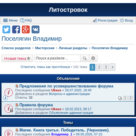
Литостровок
Меню
FAQ
Регистрация
Вход
Поселягин Владимир
Список разделов
Мастерская
Личные разделы
Поселягин Владимир
Новая тема
1
2
3
Отметить темы как прочтённые
• 141 тема
Объявления
Предложения по усовершенствованию форума
П
Последнее сообщение
Uksus
«
28.07.2020, 18:49
е
Добавлено в разделе
Вопросы к администрации
р
Ответы:
32
1
2
е
й
Правила форума
т
П
Последнее сообщение
Uksus
«
18.02.2013, 08:17
и
е
Добавлено в разделе
Объявления администрации
к
р
п
е
е
Темы
й
р
т
в
Магик. Книга третья. Победитель. (Черновик).
и
о
П
к
Последнее сообщение
Владимир_1
«
09.05.2026, 07:15