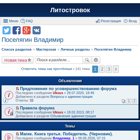
Литостровок
Меню
FAQ
Регистрация
Вход
Поселягин Владимир
Список разделов
Мастерская
Личные разделы
Поселягин Владимир
Новая тема
1
2
3
Отметить темы как прочтённые
• 141 тема
Объявления
Предложения по усовершенствованию форума
П
Последнее сообщение
Uksus
«
28.07.2020, 18:49
е
Добавлено в разделе
Вопросы к администрации
р
Ответы:
32
1
2
е
й
Правила форума
т
П
Последнее сообщение
Uksus
«
18.02.2013, 08:17
и
е
Добавлено в разделе
Объявления администрации
к
р
п
е
е
Темы
й
р
т
в
Магик. Книга третья. Победитель. (Черновик).
и
о
П
к
Последнее сообщение
Владимир_1
«
09.05.2026, 07:15