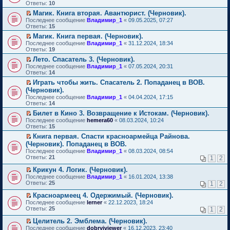
м
е
п
Ответы:
10
у
р
е
Магик. Книга вторая. Авантюрист. (Черновик).
н
е
р
П
е
Последнее сообщение
й
Владимир_1
«
09.05.2025, 07:27
в
е
п
Ответы:
т
15
о
р
р
и
м
Магик. Книга первая. (Черновик).
е
о
к
у
П
Последнее сообщение
й
Владимир_1
«
31.12.2024, 18:34
ч
п
н
е
Ответы:
т
19
и
е
е
р
и
т
р
п
Лето. Спасатель 3. (Черновик).
е
к
а
в
р
П
Последнее сообщение
й
Владимир_1
«
07.05.2024, 20:31
п
н
о
о
е
Ответы:
т
14
е
н
м
ч
р
и
р
о
у
Играть чтобы жить. Спасатель 2. Попаданец в ВОВ.
и
е
к
в
м
н
П
т
(Черновик).
й
п
о
у
е
е
а
т
Последнее сообщение
е
Владимир_1
«
04.04.2024, 17:15
м
с
п
р
н
и
Ответы:
р
14
у
о
р
е
н
к
в
н
о
о
й
Билет в Кино 3. Возвращение к Истокам. (Черновик).
о
п
о
е
б
ч
т
П
м
Последнее сообщение
е
hemera60
«
08.03.2024, 10:24
м
п
щ
и
и
е
у
Ответы:
р
15
у
р
е
т
к
р
с
в
н
о
Книга первая. Спасти красноармейца Райнова.
н
а
п
е
о
о
е
ч
П
и
(Черновик). Попаданец в ВОВ.
н
е
й
о
м
п
и
е
ю
н
р
т
б
Последнее сообщение
у
Владимир_1
«
08.03.2024, 08:54
р
т
р
о
в
и
щ
Ответы:
н
21
1
2
о
а
е
м
о
к
е
е
ч
н
й
у
м
п
н
Крикун 4. Логик. (Черновик).
п
и
н
т
с
у
е
и
П
р
Последнее сообщение
Владимир_1
«
16.01.2024, 13:38
т
о
и
о
н
р
ю
е
о
Ответы:
25
а
1
2
м
к
о
е
в
р
ч
н
у
п
б
п
о
е
и
Красноармеец 4. Одержимый. (Черновик).
н
с
е
щ
р
м
й
т
П
о
Последнее сообщение
lerner
«
22.12.2023, 18:24
о
р
е
о
у
т
а
е
м
Ответы:
25
1
2
о
в
н
ч
н
и
н
р
у
б
о
и
и
е
к
н
е
с
Целитель 2. Эмблема. (Черновик).
щ
м
ю
т
п
п
о
й
о
П
Последнее сообщение
е
у
dobryiviewer
«
16.12.2023, 23:40
а
р