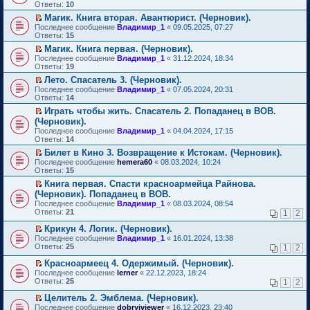
м
е
п
Ответы:
10
у
р
е
Магик. Книга вторая. Авантюрист. (Черновик).
н
е
р
П
е
Последнее сообщение
й
Владимир_1
«
09.05.2025, 07:27
в
е
п
Ответы:
т
15
о
р
р
и
м
Магик. Книга первая. (Черновик).
е
о
к
у
П
Последнее сообщение
й
Владимир_1
«
31.12.2024, 18:34
ч
п
н
е
Ответы:
т
19
и
е
е
р
и
т
р
п
Лето. Спасатель 3. (Черновик).
е
к
а
в
р
П
Последнее сообщение
й
Владимир_1
«
07.05.2024, 20:31
п
н
о
о
е
Ответы:
т
14
е
н
м
ч
р
и
р
о
у
Играть чтобы жить. Спасатель 2. Попаданец в ВОВ.
и
е
к
в
м
н
П
т
(Черновик).
й
п
о
у
е
е
а
т
Последнее сообщение
е
Владимир_1
«
04.04.2024, 17:15
м
с
п
р
н
и
Ответы:
р
14
у
о
р
е
н
к
в
н
о
о
й
Билет в Кино 3. Возвращение к Истокам. (Черновик).
о
п
о
е
б
ч
т
П
м
Последнее сообщение
е
hemera60
«
08.03.2024, 10:24
м
п
щ
и
и
е
у
Ответы:
р
15
у
р
е
т
к
р
с
в
н
о
Книга первая. Спасти красноармейца Райнова.
н
а
п
е
о
о
е
ч
П
и
(Черновик). Попаданец в ВОВ.
н
е
й
о
м
п
и
е
ю
н
р
т
б
Последнее сообщение
у
Владимир_1
«
08.03.2024, 08:54
р
т
р
о
в
и
щ
Ответы:
н
21
1
2
о
а
е
м
о
к
е
е
ч
н
й
у
м
п
н
Крикун 4. Логик. (Черновик).
п
и
н
т
с
у
е
и
П
р
Последнее сообщение
Владимир_1
«
16.01.2024, 13:38
т
о
и
о
н
р
ю
е
о
Ответы:
25
а
1
2
м
к
о
е
в
р
ч
н
у
п
б
п
о
е
и
Красноармеец 4. Одержимый. (Черновик).
н
с
е
щ
р
м
й
т
П
о
Последнее сообщение
lerner
«
22.12.2023, 18:24
о
р
е
о
у
т
а
е
м
Ответы:
25
1
2
о
в
н
ч
н
и
н
р
у
б
о
и
и
е
к
н
е
с
Целитель 2. Эмблема. (Черновик).
щ
м
ю
т
п
п
о
й
о
П
Последнее сообщение
е
у
dobryiviewer
«
16.12.2023, 23:40
а
р