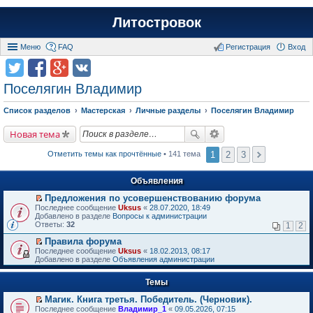
Литостровок
Меню
FAQ
Регистрация
Вход
Поселягин Владимир
Список разделов
Мастерская
Личные разделы
Поселягин Владимир
Новая тема
1
2
3
Отметить темы как прочтённые
• 141 тема
Объявления
Предложения по усовершенствованию форума
П
Последнее сообщение
Uksus
«
28.07.2020, 18:49
е
Добавлено в разделе
Вопросы к администрации
р
Ответы:
32
1
2
е
й
Правила форума
т
П
Последнее сообщение
Uksus
«
18.02.2013, 08:17
и
е
Добавлено в разделе
Объявления администрации
к
р
п
е
е
Темы
й
р
т
в
Магик. Книга третья. Победитель. (Черновик).
и
о
П
к
Последнее сообщение
Владимир_1
«
09.05.2026, 07:15