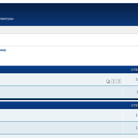
тературы
имир
ОТВ
3
1
2
ОТВ
1
1