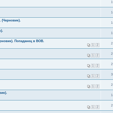
1
1
 (Черновик).
1
).
1
рновик). Попаданец в ВОВ.
2
1
2
2
1
2
2
1
2
3
1
2
2
1
2
вик).
1
2
1
2