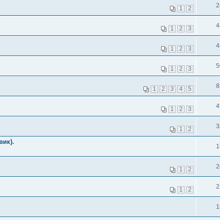
2
1
2
4
1
2
3
4
1
2
3
5
1
2
3
8
1
2
3
4
5
4
1
2
3
3
1
2
вик).
1
2
1
2
2
1
2
1