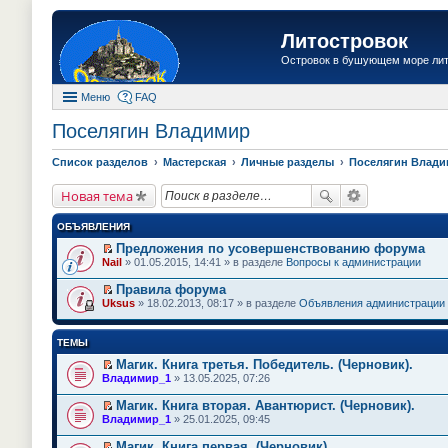
Литостровок
Островок в бушующем море ли
Меню
FAQ
Поселягин Владимир
Список разделов
Мастерская
Личные разделы
Поселягин Влад
Новая тема
ОБЪЯВЛЕНИЯ
Предложения по усовершенствованию форума
П
Nail
» 01.05.2015, 14:41 » в разделе
Вопросы к администрации
е
р
Правила форума
е
П
Uksus
» 18.02.2013, 08:17 » в разделе
Объявления администрации
й
е
т
р
и
е
ТЕМЫ
к
й
п
т
Магик. Книга третья. Победитель. (Черновик).
е
и
П
Владимир_1
» 13.05.2025, 07:26
р
к
е
в
п
р
о
Магик. Книга вторая. Авантюрист. (Черновик).
е
е
м
П
Владимир_1
» 25.01.2025, 09:45
р
й
у
е
в
т
н
р
о
Магик. Книга первая. (Черновик).
и