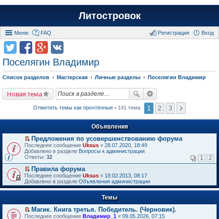
Литостровок
Меню
FAQ
Регистрация
Вход
Поселягин Владимир
Список разделов
Мастерская
Личные разделы
Поселягин Владимир
Новая тема
1
2
3
Отметить темы как прочтённые
• 141 тема
Объявления
Предложения по усовершенствованию форума
П
Последнее сообщение
Uksus
«
28.07.2020, 18:49
е
Добавлено в разделе
Вопросы к администрации
р
Ответы:
32
1
2
е
й
Правила форума
т
П
Последнее сообщение
Uksus
«
18.02.2013, 08:17
и
е
Добавлено в разделе
Объявления администрации
к
р
п
е
е
Темы
й
р
т
в
Магик. Книга третья. Победитель. (Черновик).
и
о
П
к
Последнее сообщение
Владимир_1
«
09.05.2026, 07:15