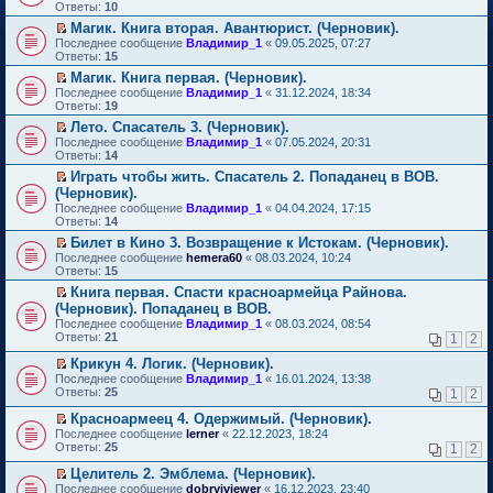
м
е
п
Ответы:
10
у
р
е
Магик. Книга вторая. Авантюрист. (Черновик).
н
е
р
П
е
Последнее сообщение
й
Владимир_1
«
09.05.2025, 07:27
в
е
п
Ответы:
т
15
о
р
р
и
м
Магик. Книга первая. (Черновик).
е
о
к
у
П
Последнее сообщение
й
Владимир_1
«
31.12.2024, 18:34
ч
п
н
е
Ответы:
т
19
и
е
е
р
и
т
р
п
Лето. Спасатель 3. (Черновик).
е
к
а
в
р
П
Последнее сообщение
й
Владимир_1
«
07.05.2024, 20:31
п
н
о
о
е
Ответы:
т
14
е
н
м
ч
р
и
р
о
у
Играть чтобы жить. Спасатель 2. Попаданец в ВОВ.
и
е
к
в
м
н
П
т
(Черновик).
й
п
о
у
е
е
а
т
Последнее сообщение
е
Владимир_1
«
04.04.2024, 17:15
м
с
п
р
н
и
Ответы:
р
14
у
о
р
е
н
к
в
н
о
о
й
Билет в Кино 3. Возвращение к Истокам. (Черновик).
о
п
о
е
б
ч
т
П
м
Последнее сообщение
е
hemera60
«
08.03.2024, 10:24
м
п
щ
и
и
е
у
Ответы:
р
15
у
р
е
т
к
р
с
в
н
о
Книга первая. Спасти красноармейца Райнова.
н
а
п
е
о
о
е
ч
П
и
(Черновик). Попаданец в ВОВ.
н
е
й
о
м
п
и
е
ю
н
р
т
б
Последнее сообщение
у
Владимир_1
«
08.03.2024, 08:54
р
т
р
о
в
и
щ
Ответы:
н
21
1
2
о
а
е
м
о
к
е
е
ч
н
й
у
м
п
н
Крикун 4. Логик. (Черновик).
п
и
н
т
с
у
е
и
П
р
Последнее сообщение
Владимир_1
«
16.01.2024, 13:38
т
о
и
о
н
р
ю
е
о
Ответы:
25
а
1
2
м
к
о
е
в
р
ч
н
у
п
б
п
о
е
и
Красноармеец 4. Одержимый. (Черновик).
н
с
е
щ
р
м
й
т
П
о
Последнее сообщение
lerner
«
22.12.2023, 18:24
о
р
е
о
у
т
а
е
м
Ответы:
25
1
2
о
в
н
ч
н
и
н
р
у
б
о
и
и
е
к
н
е
с
Целитель 2. Эмблема. (Черновик).
щ
м
ю
т
п
п
о
й
о
П
Последнее сообщение
е
у
dobryiviewer
«
16.12.2023, 23:40
а
р