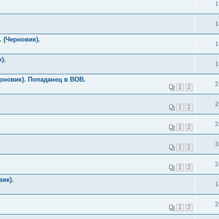
1
1
 (Черновик).
1
).
1
рновик). Попаданец в ВОВ.
2
1
2
2
1
2
2
1
2
3
1
2
2
1
2
вик).
1
2
1
2