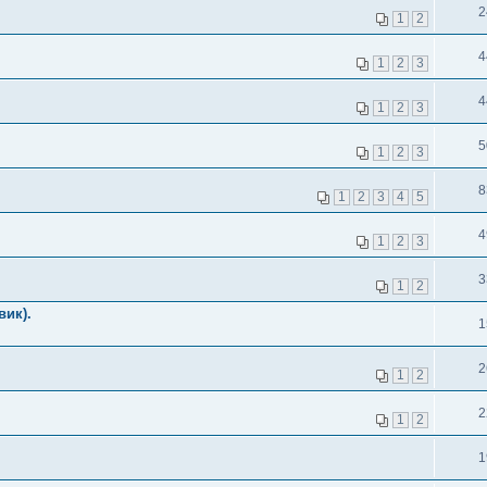
2
1
2
4
1
2
3
4
1
2
3
5
1
2
3
8
1
2
3
4
5
4
1
2
3
3
1
2
вик).
1
2
1
2
2
1
2
1