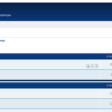
тературы
имир
ОТВ
3
1
2
ОТВ
1
1