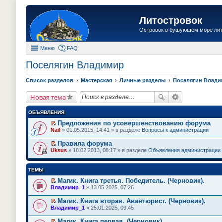
Литостровок
Островок в бушующем море ли
Меню
FAQ
Поселягин Владимир
Список разделов
Мастерская
Личные разделы
Поселягин Влад
Новая тема
ОБЪЯВЛЕНИЯ
Предложения по усовершенствованию форума
П
Nail
» 01.05.2015, 14:41 » в разделе
Вопросы к администрации
е
р
Правила форума
е
П
Uksus
» 18.02.2013, 08:17 » в разделе
Объявления администрации
й
е
т
р
и
е
ТЕМЫ
к
й
п
т
Магик. Книга третья. Победитель. (Черновик).
е
и
П
Владимир_1
» 13.05.2025, 07:26
р
к
е
в
п
р
о
Магик. Книга вторая. Авантюрист. (Черновик).
е
е
м
П
Владимир_1
» 25.01.2025, 09:45
р
й
у
е
в
т
н
р
о
Магик. Книга первая. (Черновик).
и