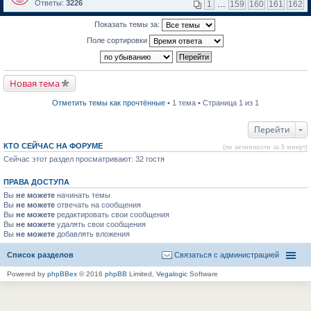
м
е
п
Ответы:
3226
1
…
159
160
161
162
у
р
е
н
е
р
Показать темы за:
е
й
в
п
т
о
Поле сортировки
р
и
м
о
к
у
ч
п
н
и
е
е
т
р
п
Новая тема
а
в
р
н
о
о
н
м
ч
Отметить темы как прочтённые
• 1 тема • Страница 1 из 1
о
у
и
м
н
т
у
е
а
Перейти
с
п
н
о
р
н
КТО СЕЙЧАС НА ФОРУМЕ
(по активности за 5 минут)
о
о
о
б
Сейчас этот раздел просматривают: 32 гостя
ч
м
щ
и
у
е
т
с
ПРАВА ДОСТУПА
н
а
о
и
н
о
Вы
не можете
начинать темы
ю
н
б
Вы
не можете
отвечать на сообщения
о
щ
Вы
не можете
редактировать свои сообщения
м
е
Вы
не можете
удалять свои сообщения
у
н
Вы
не можете
с
добавлять вложения
и
о
ю
о
Список разделов
Связаться с администрацией
б
щ
Powered by
phpBBex
© 2016
phpBB
Limited,
Vegalogic
Software
е
н
и
ю