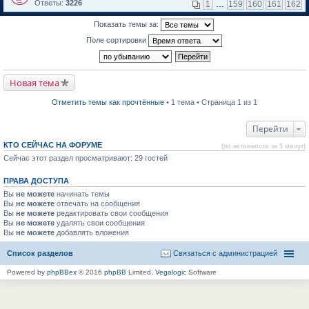
м
е
п
Ответы:
3226
1
…
159
160
161
162
у
р
е
н
е
р
Показать темы за:
е
й
в
п
т
о
Поле сортировки
р
и
м
о
к
у
ч
п
н
и
е
е
т
р
п
Новая тема
а
в
р
н
о
о
н
м
ч
Отметить темы как прочтённые
• 1 тема • Страница 1 из 1
о
у
и
м
н
т
у
е
а
Перейти
с
п
н
о
р
н
КТО СЕЙЧАС НА ФОРУМЕ
(по активности за 5 минут)
о
о
о
б
Сейчас этот раздел просматривают: 29 гостей
ч
м
щ
и
у
е
т
с
ПРАВА ДОСТУПА
н
а
о
и
н
о
Вы
не можете
начинать темы
ю
н
б
Вы
не можете
отвечать на сообщения
о
щ
Вы
не можете
редактировать свои сообщения
м
е
Вы
не можете
удалять свои сообщения
у
н
Вы
не можете
с
добавлять вложения
и
о
ю
о
Список разделов
Связаться с администрацией
б
щ
Powered by
phpBBex
© 2016
phpBB
Limited,
Vegalogic
Software
е
н
и
ю