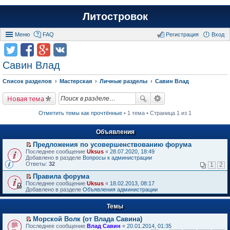
Литостровок
Меню
FAQ
Регистрация
Вход
Савин Влад
Список разделов
Мастерская
Личные разделы
Савин Влад
Новая тема
Отметить темы как прочтённые
• 1 тема • Страница 1 из 1
Объявления
Предложения по усовершенствованию форума
П
Последнее сообщение
Uksus
«
28.07.2020, 18:49
е
Добавлено в разделе
Вопросы к администрации
р
Ответы:
32
1
2
е
й
Правила форума
т
П
Последнее сообщение
Uksus
«
18.02.2013, 08:17
и
е
Добавлено в разделе
Объявления администрации
к
р
п
е
е
Темы
й
р
т
в
Морской Волк (от Влада Савина)
и
о
П
к
Последнее сообщение
Влад Савин
«
20.01.2014, 01:35