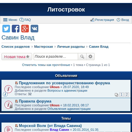
Литостровок
Меню
FAQ
Регистрация
Вход
Савин Влад
Список разделов
Мастерская
Личные разделы
Савин Влад
Новая тема
Отметить темы как прочтённые
• 1 тема • Страница 1 из 1
Объявления
Предложения по усовершенствованию форума
П
Последнее сообщение
Uksus
«
28.07.2020, 18:49
е
Добавлено в разделе
Вопросы к администрации
р
Ответы:
32
1
2
е
й
Правила форума
т
П
Последнее сообщение
Uksus
«
18.02.2013, 08:17
и
е
Добавлено в разделе
Объявления администрации
к
р
п
е
е
Темы
й
р
т
в
Морской Волк (от Влада Савина)
и
о
П
к
Последнее сообщение
Влад Савин
«
20.01.2014, 01:35