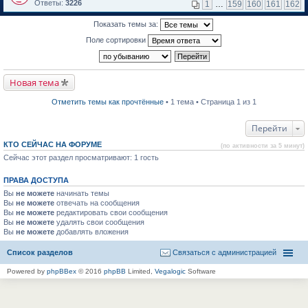
м
е
п
Ответы:
3226
1
…
159
160
161
162
у
р
е
н
е
р
Показать темы за:
е
й
в
п
т
о
Поле сортировки
р
и
м
о
к
у
ч
п
н
и
е
е
т
р
п
Новая тема
а
в
р
н
о
о
н
м
ч
Отметить темы как прочтённые
• 1 тема • Страница 1 из 1
о
у
и
м
н
т
у
е
а
Перейти
с
п
н
о
р
н
КТО СЕЙЧАС НА ФОРУМЕ
(по активности за 5 минут)
о
о
о
б
Сейчас этот раздел просматривают: 1 гость
ч
м
щ
и
у
е
т
с
ПРАВА ДОСТУПА
н
а
о
и
н
о
Вы
не можете
начинать темы
ю
н
б
Вы
не можете
отвечать на сообщения
о
щ
Вы
не можете
редактировать свои сообщения
м
е
Вы
не можете
удалять свои сообщения
у
н
Вы
не можете
с
добавлять вложения
и
о
ю
о
Список разделов
Связаться с администрацией
б
щ
Powered by
phpBBex
© 2016
phpBB
Limited,
Vegalogic
Software
е
н
и
ю