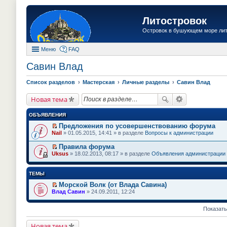
Литостровок
Островок в бушующем море ли
Меню
FAQ
Савин Влад
Список разделов
Мастерская
Личные разделы
Савин Влад
Новая тема
ОБЪЯВЛЕНИЯ
Предложения по усовершенствованию форума
П
Nail
» 01.05.2015, 14:41 » в разделе
Вопросы к администрации
е
р
Правила форума
е
П
Uksus
» 18.02.2013, 08:17 » в разделе
Объявления администрации
й
е
т
р
и
е
ТЕМЫ
к
й
п
т
Морской Волк (от Влада Савина)
е
и
П
Влад Савин
» 24.09.2011, 12:24
р
к
е
в
п
р
о
е
е
Показать
м
р
й
у
в
т
н
Новая тема
о
и