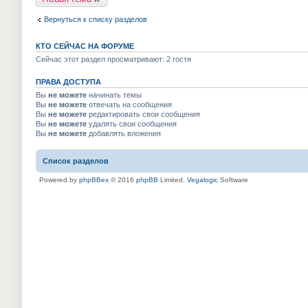
е
м
к
п
у
п
р
Вернуться к списку разделов
н
е
о
е
р
ч
п
в
и
КТО СЕЙЧАС НА ФОРУМЕ
р
о
т
о
м
Сейчас этот раздел просматривают: 2 гостя
а
ч
у
н
и
н
н
т
ПРАВА ДОСТУПА
е
о
а
п
м
Вы
не можете
начинать темы
н
р
у
Вы
не можете
отвечать на сообщения
н
о
с
о
Вы
не можете
редактировать свои сообщения
ч
о
м
и
Вы
не можете
удалять свои сообщения
о
у
т
Вы
не можете
добавлять вложения
б
с
а
щ
о
н
е
о
н
н
Список разделов
б
о
и
щ
м
ю
е
Powered by
phpBBex
© 2016
phpBB
Limited,
Vegalogic
Software
у
н
с
и
о
ю
о
б
щ
е
н
и
ю