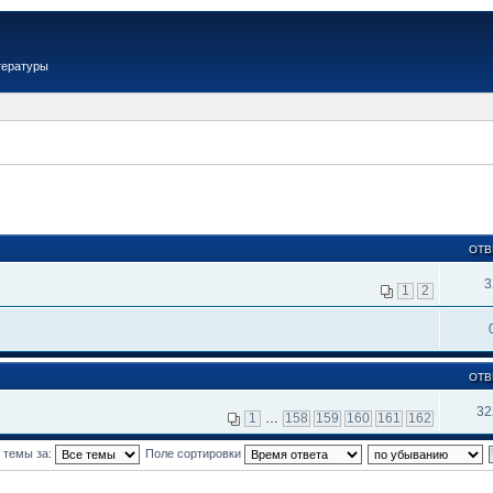
тературы
ОТВ
3
1
2
ОТВ
32
1
…
158
159
160
161
162
 темы за:
Поле сортировки