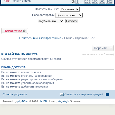
м
е
п
Ответы:
3226
1
…
159
160
161
162
у
р
е
н
е
р
Показать темы за:
е
й
в
п
т
о
Поле сортировки
р
и
м
о
к
у
ч
п
н
и
е
е
т
р
п
Новая тема
а
в
р
н
о
о
н
м
ч
Отметить темы как прочтённые
• 1 тема • Страница 1 из 1
о
у
и
м
н
т
у
е
а
Перейти
с
п
н
о
р
н
КТО СЕЙЧАС НА ФОРУМЕ
(по активности за 5 минут)
о
о
о
б
Сейчас этот раздел просматривают: 54 гостя
ч
м
щ
и
у
е
т
с
ПРАВА ДОСТУПА
н
а
о
и
н
о
Вы
не можете
начинать темы
ю
н
б
Вы
не можете
отвечать на сообщения
о
щ
Вы
не можете
редактировать свои сообщения
м
е
Вы
не можете
удалять свои сообщения
у
н
Вы
не можете
с
добавлять вложения
и
о
ю
о
Список разделов
Связаться с администрацией
б
щ
Powered by
phpBBex
© 2016
phpBB
Limited,
Vegalogic
Software
е
н
и
ю