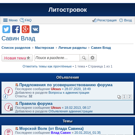
Литостровок
Меню
FAQ
Регистрация
Вход
Савин Влад
Список разделов
Мастерская
Личные разделы
Савин Влад
Новая тема
Отметить темы как прочтённые
• 1 тема • Страница 1 из 1
Объявления
Предложения по усовершенствованию форума
П
Последнее сообщение
Uksus
«
28.07.2020, 18:49
е
Добавлено в разделе
Вопросы к администрации
р
Ответы:
32
1
2
е
й
Правила форума
т
П
Последнее сообщение
Uksus
«
18.02.2013, 08:17
и
е
Добавлено в разделе
Объявления администрации
к
р
п
е
е
Темы
й
р
т
в
Морской Волк (от Влада Савина)
и
о
П
к
Последнее сообщение
Влад Савин
«
20.01.2014, 01:35