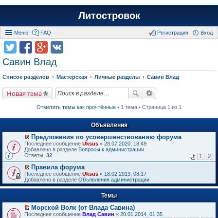
Литостровок
Меню
FAQ
Регистрация
Вход
Савин Влад
Список разделов
Мастерская
Личные разделы
Савин Влад
Новая тема
Отметить темы как прочтённые
• 1 тема • Страница 1 из 1
Объявления
Предложения по усовершенствованию форума
П
Последнее сообщение
Uksus
«
28.07.2020, 18:49
е
Добавлено в разделе
Вопросы к администрации
р
Ответы:
32
1
2
е
й
Правила форума
т
П
Последнее сообщение
Uksus
«
18.02.2013, 08:17
и
е
Добавлено в разделе
Объявления администрации
к
р
п
е
е
Темы
й
р
т
в
Морской Волк (от Влада Савина)
и
о
П
к
Последнее сообщение
Влад Савин
«
20.01.2014, 01:35