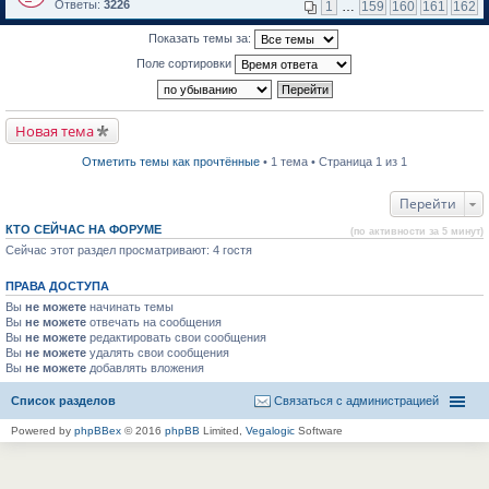
м
е
п
Ответы:
3226
1
…
159
160
161
162
у
р
е
н
е
р
Показать темы за:
е
й
в
п
т
о
Поле сортировки
р
и
м
о
к
у
ч
п
н
и
е
е
т
р
п
Новая тема
а
в
р
н
о
о
н
м
ч
Отметить темы как прочтённые
• 1 тема • Страница 1 из 1
о
у
и
м
н
т
у
е
а
Перейти
с
п
н
о
р
н
КТО СЕЙЧАС НА ФОРУМЕ
(по активности за 5 минут)
о
о
о
б
Сейчас этот раздел просматривают: 4 гостя
ч
м
щ
и
у
е
т
с
ПРАВА ДОСТУПА
н
а
о
и
н
о
Вы
не можете
начинать темы
ю
н
б
Вы
не можете
отвечать на сообщения
о
щ
Вы
не можете
редактировать свои сообщения
м
е
Вы
не можете
удалять свои сообщения
у
н
Вы
не можете
с
добавлять вложения
и
о
ю
о
Список разделов
Связаться с администрацией
б
щ
Powered by
phpBBex
© 2016
phpBB
Limited,
Vegalogic
Software
е
н
и
ю