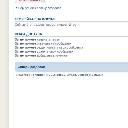
е
м
к
п
у
п
р
Вернуться к списку разделов
н
е
о
е
р
ч
п
в
и
КТО СЕЙЧАС НА ФОРУМЕ
р
о
т
о
м
Сейчас этот раздел просматривают: 2 гостя
а
ч
у
н
и
н
н
т
ПРАВА ДОСТУПА
е
о
а
п
м
Вы
не можете
начинать темы
н
р
у
Вы
не можете
отвечать на сообщения
н
о
с
о
Вы
не можете
редактировать свои сообщения
ч
о
м
и
Вы
не можете
удалять свои сообщения
о
у
т
Вы
не можете
добавлять вложения
б
с
а
щ
о
н
е
о
н
н
Список разделов
б
о
и
щ
м
ю
е
Powered by
phpBBex
© 2016
phpBB
Limited,
Vegalogic
Software
у
н
с
и
о
ю
о
б
щ
е
н
и
ю