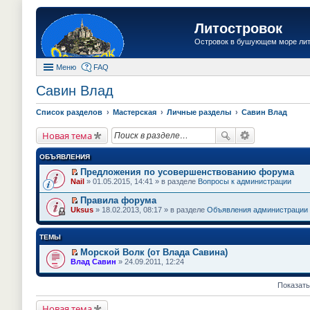
Литостровок
Островок в бушующем море ли
Меню
FAQ
Савин Влад
Список разделов
Мастерская
Личные разделы
Савин Влад
Новая тема
ОБЪЯВЛЕНИЯ
Предложения по усовершенствованию форума
П
Nail
» 01.05.2015, 14:41 » в разделе
Вопросы к администрации
е
р
Правила форума
е
П
Uksus
» 18.02.2013, 08:17 » в разделе
Объявления администрации
й
е
т
р
и
е
ТЕМЫ
к
й
п
т
Морской Волк (от Влада Савина)
е
и
П
Влад Савин
» 24.09.2011, 12:24
р
к
е
в
п
р
о
е
е
Показать
м
р
й
у
в
т
н
Новая тема
о
и