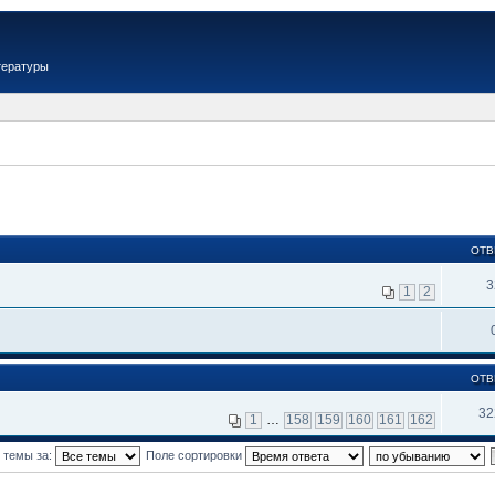
тературы
ОТВ
3
1
2
ОТВ
32
1
…
158
159
160
161
162
 темы за:
Поле сортировки