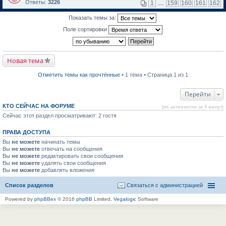
м
е
п
Ответы:
3226
1
…
159
160
161
162
у
р
е
н
е
р
Показать темы за:
е
й
в
п
т
о
Поле сортировки
р
и
м
о
к
у
ч
п
н
и
е
е
т
р
п
Новая тема
а
в
р
н
о
о
н
м
ч
Отметить темы как прочтённые
• 1 тема • Страница 1 из 1
о
у
и
м
н
т
у
е
а
Перейти
с
п
н
о
р
н
КТО СЕЙЧАС НА ФОРУМЕ
(по активности за 5 минут)
о
о
о
б
Сейчас этот раздел просматривают: 2 гостя
ч
м
щ
и
у
е
т
с
ПРАВА ДОСТУПА
н
а
о
и
н
о
Вы
не можете
начинать темы
ю
н
б
Вы
не можете
отвечать на сообщения
о
щ
Вы
не можете
редактировать свои сообщения
м
е
Вы
не можете
удалять свои сообщения
у
н
Вы
не можете
с
добавлять вложения
и
о
ю
о
Список разделов
Связаться с администрацией
б
щ
Powered by
phpBBex
© 2016
phpBB
Limited,
Vegalogic
Software
е
н
и
ю