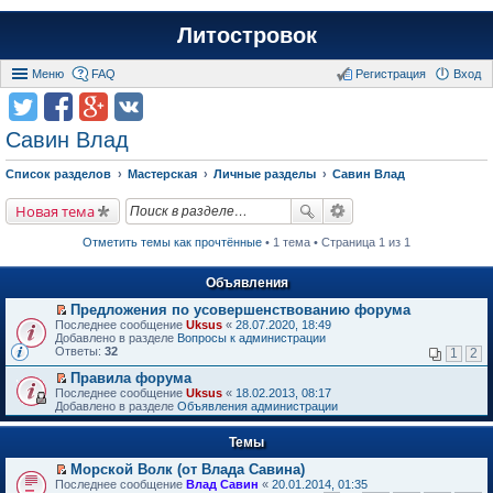
Литостровок
Меню
FAQ
Регистрация
Вход
Савин Влад
Список разделов
Мастерская
Личные разделы
Савин Влад
Новая тема
Отметить темы как прочтённые
• 1 тема • Страница 1 из 1
Объявления
Предложения по усовершенствованию форума
П
Последнее сообщение
Uksus
«
28.07.2020, 18:49
е
Добавлено в разделе
Вопросы к администрации
р
Ответы:
32
1
2
е
й
Правила форума
т
П
Последнее сообщение
Uksus
«
18.02.2013, 08:17
и
е
Добавлено в разделе
Объявления администрации
к
р
п
е
е
Темы
й
р
т
в
Морской Волк (от Влада Савина)
и
о
П
к
Последнее сообщение
Влад Савин
«
20.01.2014, 01:35