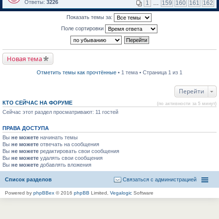
м
е
п
Ответы:
3226
1
…
159
160
161
162
у
р
е
н
е
р
Показать темы за:
е
й
в
п
т
о
Поле сортировки
р
и
м
о
к
у
ч
п
н
и
е
е
т
р
п
Новая тема
а
в
р
н
о
о
н
м
ч
Отметить темы как прочтённые
• 1 тема • Страница 1 из 1
о
у
и
м
н
т
у
е
а
Перейти
с
п
н
о
р
н
КТО СЕЙЧАС НА ФОРУМЕ
(по активности за 5 минут)
о
о
о
б
Сейчас этот раздел просматривают: 11 гостей
ч
м
щ
и
у
е
т
с
ПРАВА ДОСТУПА
н
а
о
и
н
о
Вы
не можете
начинать темы
ю
н
б
Вы
не можете
отвечать на сообщения
о
щ
Вы
не можете
редактировать свои сообщения
м
е
Вы
не можете
удалять свои сообщения
у
н
Вы
не можете
с
добавлять вложения
и
о
ю
о
Список разделов
Связаться с администрацией
б
щ
Powered by
phpBBex
© 2016
phpBB
Limited,
Vegalogic
Software
е
н
и
ю