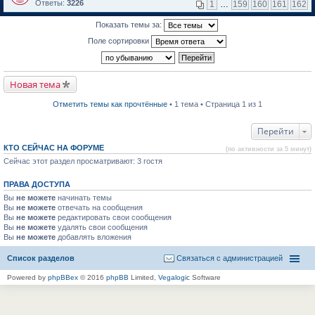
м
е
п
Ответы:
3226
1
…
159
160
161
162
у
р
е
н
е
р
Показать темы за:
е
й
в
п
т
о
Поле сортировки
р
и
м
о
к
у
ч
п
н
и
е
е
т
р
п
Новая тема
а
в
р
н
о
о
н
м
ч
Отметить темы как прочтённые
• 1 тема • Страница 1 из 1
о
у
и
м
н
т
у
е
а
Перейти
с
п
н
о
р
н
КТО СЕЙЧАС НА ФОРУМЕ
(по активности за 5 минут)
о
о
о
б
Сейчас этот раздел просматривают: 3 гостя
ч
м
щ
и
у
е
т
с
ПРАВА ДОСТУПА
н
а
о
и
н
о
Вы
не можете
начинать темы
ю
н
б
Вы
не можете
отвечать на сообщения
о
щ
Вы
не можете
редактировать свои сообщения
м
е
Вы
не можете
удалять свои сообщения
у
н
Вы
не можете
с
добавлять вложения
и
о
ю
о
Список разделов
Связаться с администрацией
б
щ
Powered by
phpBBex
© 2016
phpBB
Limited,
Vegalogic
Software
е
н
и
ю