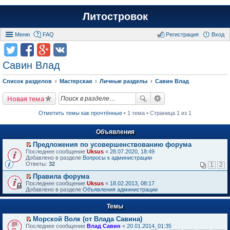
Литостровок
Меню
FAQ
Регистрация
Вход
Савин Влад
Список разделов
Мастерская
Личные разделы
Савин Влад
Новая тема
Отметить темы как прочтённые
• 1 тема • Страница 1 из 1
Объявления
Предложения по усовершенствованию форума
П
Последнее сообщение
Uksus
«
28.07.2020, 18:49
е
Добавлено в разделе
Вопросы к администрации
р
Ответы:
32
1
2
е
й
Правила форума
т
П
Последнее сообщение
Uksus
«
18.02.2013, 08:17
и
е
Добавлено в разделе
Объявления администрации
к
р
п
е
е
Темы
й
р
т
в
Морской Волк (от Влада Савина)
и
о
П
к
Последнее сообщение
Влад Савин
«
20.01.2014, 01:35