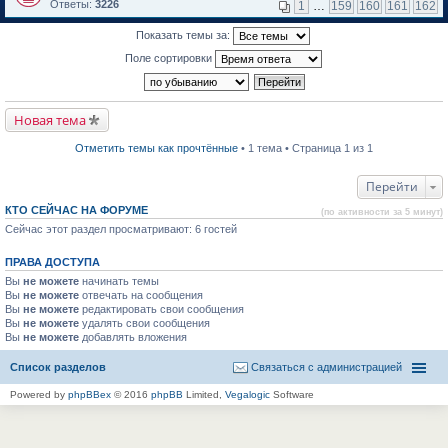
м
е
п
Ответы:
3226
1
…
159
160
161
162
у
р
е
н
е
р
Показать темы за:
е
й
в
п
т
о
Поле сортировки
р
и
м
о
к
у
ч
п
н
и
е
е
т
р
п
Новая тема
а
в
р
н
о
о
н
м
ч
Отметить темы как прочтённые
• 1 тема • Страница 1 из 1
о
у
и
м
н
т
у
е
а
Перейти
с
п
н
о
р
н
КТО СЕЙЧАС НА ФОРУМЕ
(по активности за 5 минут)
о
о
о
б
Сейчас этот раздел просматривают: 6 гостей
ч
м
щ
и
у
е
т
с
ПРАВА ДОСТУПА
н
а
о
и
н
о
Вы
не можете
начинать темы
ю
н
б
Вы
не можете
отвечать на сообщения
о
щ
Вы
не можете
редактировать свои сообщения
м
е
Вы
не можете
удалять свои сообщения
у
н
Вы
не можете
с
добавлять вложения
и
о
ю
о
Список разделов
Связаться с администрацией
б
щ
Powered by
phpBBex
© 2016
phpBB
Limited,
Vegalogic
Software
е
н
и
ю