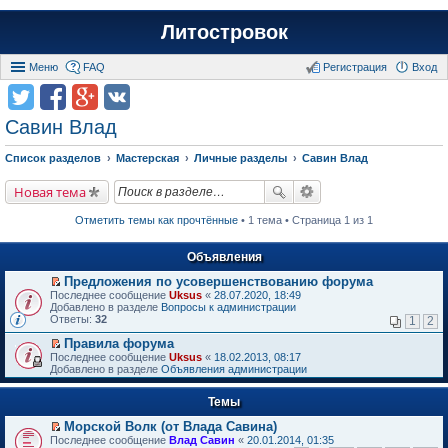
Литостровок
Меню
FAQ
Регистрация
Вход
Савин Влад
Список разделов
Мастерская
Личные разделы
Савин Влад
Новая тема
Отметить темы как прочтённые
• 1 тема • Страница 1 из 1
Объявления
Предложения по усовершенствованию форума
П
Последнее сообщение
Uksus
«
28.07.2020, 18:49
е
Добавлено в разделе
Вопросы к администрации
р
Ответы:
32
1
2
е
й
Правила форума
т
П
Последнее сообщение
Uksus
«
18.02.2013, 08:17
и
е
Добавлено в разделе
Объявления администрации
к
р
п
е
е
Темы
й
р
т
в
Морской Волк (от Влада Савина)
и
о
П
к
Последнее сообщение
Влад Савин
«
20.01.2014, 01:35