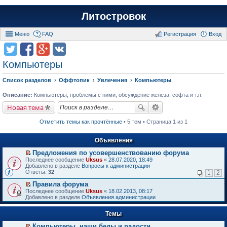
Литостровок
Меню
FAQ
Регистрация
Вход
Компьютеры
Список разделов
Оффтопик
Увлечения
Компьютеры
Описание:
Компьютеры, проблемы с ними, обсуждение железа, софта и т.п.
Новая тема
Отметить темы как прочтённые
• 5 тем • Страница 1 из 1
Объявления
Предложения по усовершенствованию форума
П
Последнее сообщение
Uksus
«
28.07.2020, 18:49
е
Добавлено в разделе
Вопросы к администрации
р
Ответы:
32
1
2
е
й
Правила форума
т
П
Последнее сообщение
Uksus
«
18.02.2013, 08:17
и
е
Добавлено в разделе
Объявления администрации
к
р
п
е
е
Темы
й
р
т
в
Компьютеры, наши беды и радости.
и