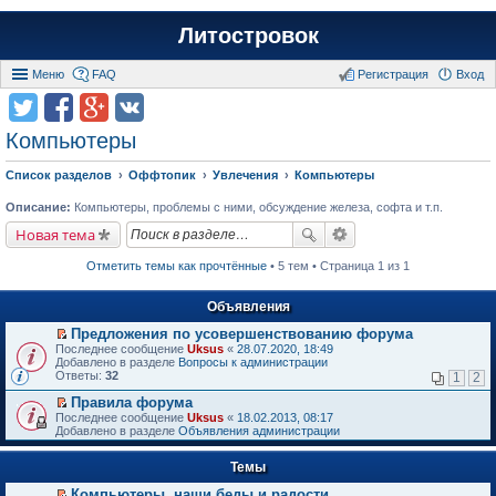
Литостровок
Меню
FAQ
Регистрация
Вход
Компьютеры
Список разделов
Оффтопик
Увлечения
Компьютеры
Описание:
Компьютеры, проблемы с ними, обсуждение железа, софта и т.п.
Новая тема
Отметить темы как прочтённые
• 5 тем • Страница 1 из 1
Объявления
Предложения по усовершенствованию форума
П
Последнее сообщение
Uksus
«
28.07.2020, 18:49
е
Добавлено в разделе
Вопросы к администрации
р
Ответы:
32
1
2
е
й
Правила форума
т
П
Последнее сообщение
Uksus
«
18.02.2013, 08:17
и
е
Добавлено в разделе
Объявления администрации
к
р
п
е
е
Темы
й
р
т
в
Компьютеры, наши беды и радости.
и