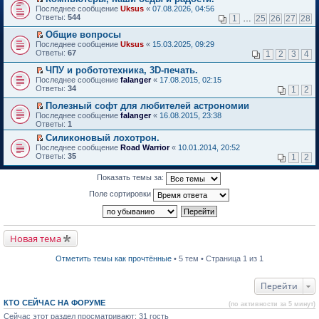
о
П
к
Последнее сообщение
Uksus
«
07.08.2026, 04:56
м
е
п
Ответы:
544
1
…
25
26
27
28
у
р
е
н
е
р
Общие вопросы
е
й
в
П
Последнее сообщение
Uksus
«
15.03.2025, 09:29
п
т
о
е
Ответы:
67
1
2
3
4
р
и
м
р
о
к
у
е
ЧПУ и робототехника, 3D-печать.
ч
п
н
й
П
Последнее сообщение
falanger
«
17.08.2015, 02:15
и
е
е
т
е
Ответы:
34
1
2
т
р
п
и
р
а
в
р
к
е
Полезный софт для любителей астрономии
н
о
о
п
й
П
Последнее сообщение
falanger
«
16.08.2015, 23:38
н
м
ч
е
т
е
Ответы:
1
о
у
и
р
и
р
м
н
т
в
Силиконовый лохотрон.
к
е
у
е
а
о
П
п
Последнее сообщение
й
Road Warrior
«
10.01.2014, 20:52
с
п
н
м
е
е
Ответы:
т
35
1
2
о
р
н
у
р
р
и
о
о
о
н
е
в
к
б
ч
Показать темы за:
м
е
й
о
п
щ
и
у
п
т
м
е
е
Поле сортировки
т
с
р
и
у
р
н
а
о
о
к
н
в
и
н
о
ч
п
е
о
ю
н
б
и
е
п
м
о
щ
т
р
р
у
Новая тема
м
е
а
в
о
н
у
н
н
о
ч
е
с
и
н
м
и
п
Отметить темы как прочтённые
• 5 тем • Страница 1 из 1
о
ю
о
у
т
р
о
м
н
а
о
б
у
е
н
ч
Перейти
щ
с
п
н
и
е
о
р
о
т
КТО СЕЙЧАС НА ФОРУМЕ
(по активности за 5 минут)
н
о
о
м
а
и
б
Сейчас этот раздел просматривают: 31 гость
ч
у
н