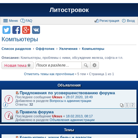
Литостровок
Меню
FAQ
Регистрация
Вход
Компьютеры
Список разделов
Оффтопик
Увлечения
Компьютеры
Описание:
Компьютеры, проблемы с ними, обсуждение железа, софта и т.п.
Новая тема
Отметить темы как прочтённые
• 5 тем • Страница 1 из 1
Объявления
Предложения по усовершенствованию форума
П
Последнее сообщение
Uksus
«
28.07.2020, 18:49
е
Добавлено в разделе
Вопросы к администрации
р
Ответы:
32
1
2
е
й
Правила форума
т
П
Последнее сообщение
Uksus
«
18.02.2013, 08:17
и
е
Добавлено в разделе
Объявления администрации
к
р
п
е
е
Темы
й
р
т
в
Компьютеры, наши беды и радости.
и