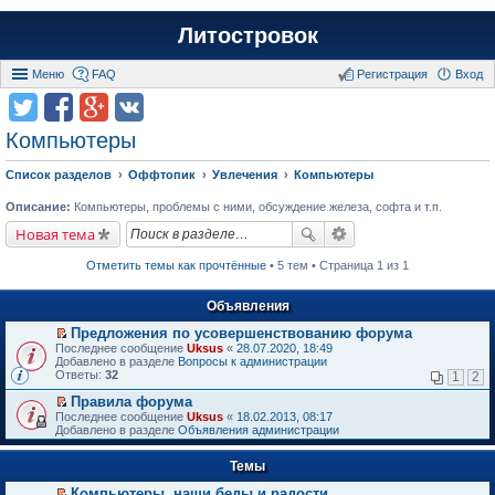
Литостровок
Меню
FAQ
Регистрация
Вход
Компьютеры
Список разделов
Оффтопик
Увлечения
Компьютеры
Описание:
Компьютеры, проблемы с ними, обсуждение железа, софта и т.п.
Новая тема
Отметить темы как прочтённые
• 5 тем • Страница 1 из 1
Объявления
Предложения по усовершенствованию форума
П
Последнее сообщение
Uksus
«
28.07.2020, 18:49
е
Добавлено в разделе
Вопросы к администрации
р
Ответы:
32
1
2
е
й
Правила форума
т
П
Последнее сообщение
Uksus
«
18.02.2013, 08:17
и
е
Добавлено в разделе
Объявления администрации
к
р
п
е
е
Темы
й
р
т
в
Компьютеры, наши беды и радости.
и