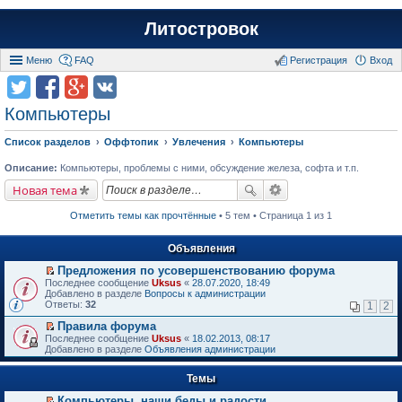
Литостровок
Меню
FAQ
Регистрация
Вход
Компьютеры
Список разделов
Оффтопик
Увлечения
Компьютеры
Описание:
Компьютеры, проблемы с ними, обсуждение железа, софта и т.п.
Новая тема
Отметить темы как прочтённые
• 5 тем • Страница 1 из 1
Объявления
Предложения по усовершенствованию форума
П
Последнее сообщение
Uksus
«
28.07.2020, 18:49
е
Добавлено в разделе
Вопросы к администрации
р
Ответы:
32
1
2
е
й
Правила форума
т
П
Последнее сообщение
Uksus
«
18.02.2013, 08:17
и
е
Добавлено в разделе
Объявления администрации
к
р
п
е
е
Темы
й
р
т
в
Компьютеры, наши беды и радости.
и