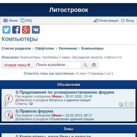
Литостровок
Меню
FAQ
Регистрация
Вход
Компьютеры
Список разделов
Оффтопик
Увлечения
Компьютеры
Описание:
Компьютеры, проблемы с ними, обсуждение железа, софта и т.п.
Новая тема
Отметить темы как прочтённые
• 5 тем • Страница 1 из 1
Объявления
Предложения по усовершенствованию форума
П
Последнее сообщение
Uksus
«
28.07.2020, 18:49
е
Добавлено в разделе
Вопросы к администрации
р
Ответы:
32
1
2
е
й
Правила форума
т
П
Последнее сообщение
Uksus
«
18.02.2013, 08:17
и
е
Добавлено в разделе
Объявления администрации
к
р
п
е
е
Темы
й
р
т
в
Компьютеры, наши беды и радости.
и