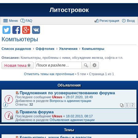
Литостровок
Меню
FAQ
Регистрация
Вход
Компьютеры
Список разделов
Оффтопик
Увлечения
Компьютеры
Описание:
Компьютеры, проблемы с ними, обсуждение железа, софта и т.п.
Новая тема
Отметить темы как прочтённые
• 5 тем • Страница 1 из 1
Объявления
Предложения по усовершенствованию форума
П
Последнее сообщение
Uksus
«
28.07.2020, 18:49
е
Добавлено в разделе
Вопросы к администрации
р
Ответы:
32
1
2
е
й
Правила форума
т
П
Последнее сообщение
Uksus
«
18.02.2013, 08:17
и
е
Добавлено в разделе
Объявления администрации
к
р
п
е
е
Темы
й
р
т
в
Компьютеры, наши беды и радости.
и