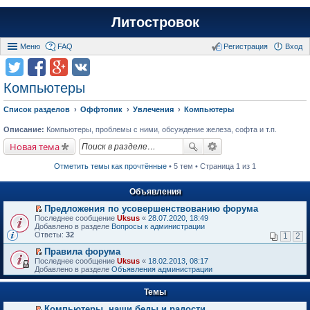
Литостровок
Меню
FAQ
Регистрация
Вход
Компьютеры
Список разделов
Оффтопик
Увлечения
Компьютеры
Описание:
Компьютеры, проблемы с ними, обсуждение железа, софта и т.п.
Новая тема
Отметить темы как прочтённые
• 5 тем • Страница 1 из 1
Объявления
Предложения по усовершенствованию форума
П
Последнее сообщение
Uksus
«
28.07.2020, 18:49
е
Добавлено в разделе
Вопросы к администрации
р
Ответы:
32
1
2
е
й
Правила форума
т
П
Последнее сообщение
Uksus
«
18.02.2013, 08:17
и
е
Добавлено в разделе
Объявления администрации
к
р
п
е
е
Темы
й
р
т
в
Компьютеры, наши беды и радости.
и