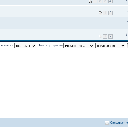
1
2
3
4
3
1
2
3
1
2
 темы за:
Поле сортировки
Связаться 