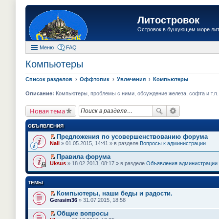
Литостровок
Островок в бушующем море ли
Меню
FAQ
Компьютеры
Список разделов
Оффтопик
Увлечения
Компьютеры
Описание:
Компьютеры, проблемы с ними, обсуждение железа, софта и т.п.
Новая тема
ОБЪЯВЛЕНИЯ
Предложения по усовершенствованию форума
П
Nail
» 01.05.2015, 14:41 » в разделе
Вопросы к администрации
е
р
Правила форума
е
П
Uksus
» 18.02.2013, 08:17 » в разделе
Объявления администрации
й
е
т
р
и
е
ТЕМЫ
к
й
п
т
Компьютеры, наши беды и радости.
е
и
П
Gerasim36
» 31.07.2015, 18:58
р
к
е
в
п
р
о
Общие вопросы
е
е
м
П