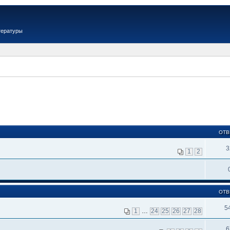
тературы
ОТВ
3
1
2
ОТВ
5
1
…
24
25
26
27
28
6