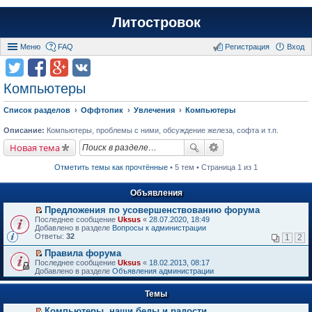
Литостровок
Меню
FAQ
Регистрация
Вход
Компьютеры
Список разделов
Оффтопик
Увлечения
Компьютеры
Описание:
Компьютеры, проблемы с ними, обсуждение железа, софта и т.п.
Новая тема
Отметить темы как прочтённые
• 5 тем • Страница 1 из 1
Объявления
Предложения по усовершенствованию форума
П
Последнее сообщение
Uksus
«
28.07.2020, 18:49
е
Добавлено в разделе
Вопросы к администрации
р
Ответы:
32
1
2
е
й
Правила форума
т
П
Последнее сообщение
Uksus
«
18.02.2013, 08:17
и
е
Добавлено в разделе
Объявления администрации
к
р
п
е
е
Темы
й
р
т
в
Компьютеры, наши беды и радости.
и