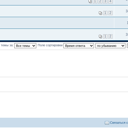
1
2
3
4
3
1
2
3
1
2
 темы за:
Поле сортировки
Связаться 