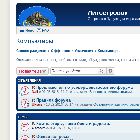
Литостровок
Островок в бушующем море ли
Меню
FAQ
Компьютеры
Список разделов
Оффтопик
Увлечения
Компьютеры
Описание:
Компьютеры, проблемы с ними, обсуждение железа, софта и т.п.
Новая тема
ОБЪЯВЛЕНИЯ
Предложения по усовершенствованию форума
П
Nail
» 01.05.2015, 14:41 » в разделе
Вопросы к администрации
е
р
Правила форума
е
П
Uksus
» 18.02.2013, 08:17 » в разделе
Объявления администрации
й
е
т
р
и
е
ТЕМЫ
к
й
п
т
Компьютеры, наши беды и радости.
е
и
П
Gerasim36
» 31.07.2015, 18:58
р
к
е
в
п
р
о
Общие вопросы
е
е
м
П