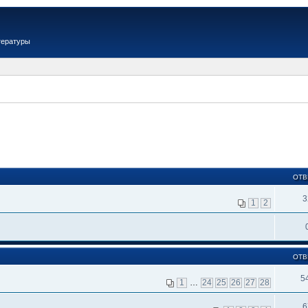
тературы
ОТВ
3
1
2
ОТВ
5
1
…
24
25
26
27
28
6