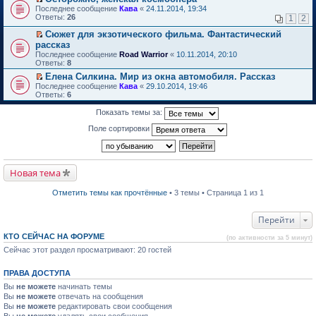
о
П
к
Последнее сообщение
Кава
«
24.11.2014, 19:34
м
е
п
Ответы:
26
1
2
у
р
е
н
е
р
Сюжет для экзотического фильма. Фантастический
е
й
в
П
рассказ
п
т
о
е
Последнее сообщение
Road Warrior
«
10.11.2014, 20:10
р
и
м
р
Ответы:
8
о
к
у
е
ч
п
н
й
Елена Силкина. Мир из окна автомобиля. Рассказ
и
е
е
т
П
Последнее сообщение
Кава
«
29.10.2014, 19:46
т
р
п
и
е
Ответы:
6
а
в
р
к
р
н
о
о
п
е
Показать темы за:
н
м
ч
е
й
о
у
и
р
т
Поле сортировки
м
н
т
в
и
у
е
а
о
к
с
п
н
м
п
о
р
н
у
е
о
о
о
н
р
Новая тема
б
ч
м
е
в
щ
и
у
п
о
е
т
Отметить темы как прочтённые
• 3 темы • Страница 1 из 1
с
р
м
н
а
о
о
у
и
н
о
ч
н
ю
н
Перейти
б
и
е
о
щ
т
п
м
е
КТО СЕЙЧАС НА ФОРУМЕ
а
р
(по активности за 5 минут)
у
н
н
о
Сейчас этот раздел просматривают: 20 гостей
с
и
н
ч
о
ю
о
и
о
м
т
ПРАВА ДОСТУПА
б
у
а
щ
Вы
не можете
начинать темы
с
н
е
о
н
Вы
не можете
отвечать на сообщения
н
о
о
Вы
не можете
редактировать свои сообщения
и
б
м
Вы
не можете
удалять свои сообщения