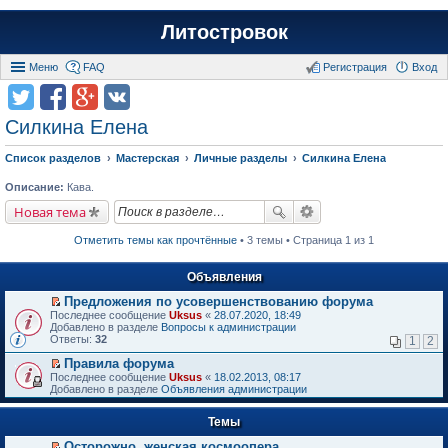
Литостровок
Меню
FAQ
Регистрация
Вход
Силкина Елена
Список разделов
Мастерская
Личные разделы
Силкина Елена
Описание:
Кава.
Новая тема
Отметить темы как прочтённые
• 3 темы • Страница 1 из 1
Объявления
Предложения по усовершенствованию форума
П
Последнее сообщение
Uksus
«
28.07.2020, 18:49
е
Добавлено в разделе
Вопросы к администрации
р
Ответы:
32
1
2
е
й
Правила форума
т
П
Последнее сообщение
Uksus
«
18.02.2013, 08:17
и
е
Добавлено в разделе
Объявления администрации
к
р
п
е
е
Темы
й
р
т
в
Осторожно, женская космоопера
и