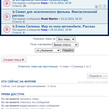
о
П
к
Последнее сообщение
Кава
«
24.11.2014, 19:34
м
е
п
Ответы:
26
1
2
у
р
е
н
е
р
Сюжет для экзотического фильма. Фантастический
е
й
в
П
рассказ
п
т
о
е
Последнее сообщение
Road Warrior
«
10.11.2014, 20:10
р
и
м
р
Ответы:
8
о
к
у
е
ч
п
н
й
Елена Силкина. Мир из окна автомобиля. Рассказ
и
е
е
т
П
Последнее сообщение
Кава
«
29.10.2014, 19:46
т
р
п
и
е
Ответы:
6
а
в
р
к
р
н
о
о
п
е
Показать темы за:
н
м
ч
е
й
о
у
и
р
т
Поле сортировки
м
н
т
в
и
у
е
а
о
к
с
п
н
м
п
о
р
н
у
е
о
о
о
н
р
Новая тема
б
ч
м
е
в
щ
и
у
п
о
е
т
Отметить темы как прочтённые
• 3 темы • Страница 1 из 1
с
р
м
н
а
о
о
у
и
н
о
ч
н
ю
н
Перейти
б
и
е
о
щ
т
п
м
е
КТО СЕЙЧАС НА ФОРУМЕ
а
р
(по активности за 5 минут)
у
н
н
о
Сейчас этот раздел просматривают: 1 гость
с
и
н
ч
о
ю
о
и
о
м
т
ПРАВА ДОСТУПА
б
у
а
щ
Вы
не можете
начинать темы
с
н
е
о
н
Вы
не можете
отвечать на сообщения
н
о
о
Вы
не можете
редактировать свои сообщения
и
б
м
Вы
не можете
удалять свои сообщения