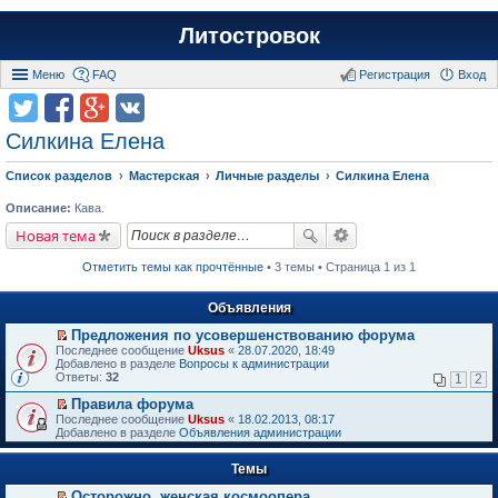
Литостровок
Меню
FAQ
Регистрация
Вход
Силкина Елена
Список разделов
Мастерская
Личные разделы
Силкина Елена
Описание:
Кава.
Новая тема
Отметить темы как прочтённые
• 3 темы • Страница 1 из 1
Объявления
Предложения по усовершенствованию форума
П
Последнее сообщение
Uksus
«
28.07.2020, 18:49
е
Добавлено в разделе
Вопросы к администрации
р
Ответы:
32
1
2
е
й
Правила форума
т
П
Последнее сообщение
Uksus
«
18.02.2013, 08:17
и
е
Добавлено в разделе
Объявления администрации
к
р
п
е
е
Темы
й
р
т
в
Осторожно, женская космоопера
и